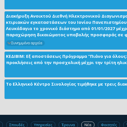
Διακήρυξη Ανοικτού Διεθνή Ηλεκτρονικού Διαγωνισμ
κτιριακών εγκαταστάσεων του Ιονίου Πανεπιστημίου 
Λευκάδαγια το χρονικό διάστημα από 01/01/2027 μέχρ
παραχώρηση δικαιώματος υποβολής προσφοράς σε φορ
Συνημμένα αρχεία
ΚΕΔΙΒΙΜ: Εξ αποστάσεως Πρόγραμμα “Πιάνο για όλους:
προκλήσεις από την προσχολική μέχρι την τρίτη ηλικί
Το Ελληνικό Κέντρο Σινολογίας τιμήθηκε με τρεις δι
Σπουδές
Υπηρεσίες
Έρευνα
Νέα
Φοιτητές