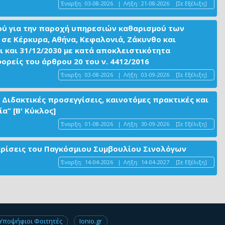
Έναρξη:
03-08-2026
|
Λήξη:
21-08-2026
[Σε Εξέλιξη]
ού για την παροχή υπηρεσιών καθαρισμού των
σε Κέρκυρα, Αθήνα, Κεφαλονιά, Ζάκυνθο και
ι και 31/12/2030 με κατά αποκλειστικότητα
είς του άρθρου 20 του ν. 4412/2016
Έναρξη:
03-08-2026
|
Λήξη:
03-09-2026
[Σε Εξέλιξη]
 Διδακτικές προσεγγίσεις, καινοτόμες πρακτικές και
α” [Β' Κύκλος]
Έναρξη:
01-08-2026
|
Λήξη:
30-09-2026
[Σε Εξέλιξη]
ακρίσεις του Παγκόσμιου Συμβουλίου Σινολόγων
Έναρξη:
14-04-2026
|
Λήξη:
14-04-2027
[Σε Εξέλιξη]
Υποψήφιοι Φοιτητές
Ionio.gr