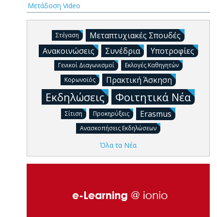
Μετάδοση Video
Μεταπτυχιακές Σπουδές
Στέγαση
Ανακοινώσεις
Συνέδρια
Υποτροφίες
Γενικοί Διαγωνισμοί
Εκλογές Καθηγητών
Πρακτική Άσκηση
Κορωνοϊός
Εκδηλώσεις
Φοιτητικά Νέα
Erasmus
Σίτιση
Προκηρύξεις
Ανασκοπήσεις Εκδηλώσεων
Όλα τα Νέα