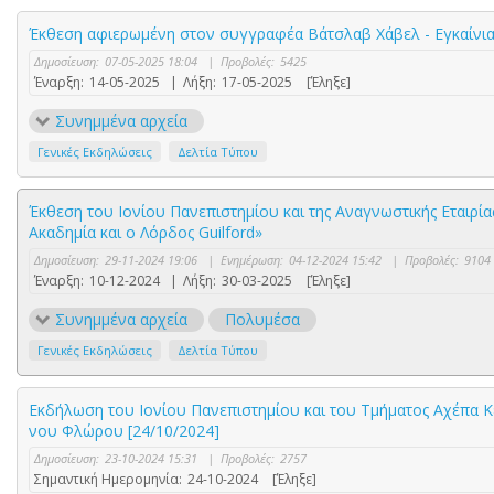
Έκθεση αφιερωμένη στον συγγραφέα Βάτσλαβ Χάβελ - Εγκαίνια 1
Δημοσίευση:
07-05-2025 18:04
|
Προβολές:
5425
Έναρξη:
14-05-2025
|
Λήξη:
17-05-2025
[Έληξε]
Συνημμένα αρχεία
Γενικές Εκδηλώσεις
Δελτία Τύπου
Έκθεση του Ιονίου Πανεπιστημίου και της Αναγνωστικής Εταιρία
Ακαδημία και ο Λόρδος Guilford»
Δημοσίευση:
29-11-2024 19:06
|
Ενημέρωση:
04-12-2024 15:42
|
Προβολές:
9104
Έναρξη:
10-12-2024
|
Λήξη:
30-03-2025
[Έληξε]
Συνημμένα αρχεία
Πολυμέσα
Γενικές Εκδηλώσεις
Δελτία Τύπου
Εκδήλωση του Ιονίου Πανεπιστημίου και του Τμήματος Αχέπα Κ
νου Φλώρου [24/10/2024]
Δημοσίευση:
23-10-2024 15:31
|
Προβολές:
2757
Σημαντική Ημερομηνία:
24-10-2024
[Έληξε]