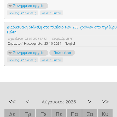
Συνημμένα αρχεία
Γενικές Εκδηλώσεις
Δελτία Τύπου
Διαδικτυακή διάλεξη στο πλαίσιο των 200 χρόνων από την ίδρυ
Γιώτη
Δημοσίευση:
22-10-2024 17:13
|
Προβολές:
2575
Σημαντική Ημερομηνία:
25-10-2024
[Έληξε]
Συνημμένα αρχεία
Πολυμέσα
Γενικές Εκδηλώσεις
Δελτία Τύπου
<<
<
>
>>
Αύγουστος 2026
Δε
Τρ
Τε
Πε
Πα
Σα
Κυ