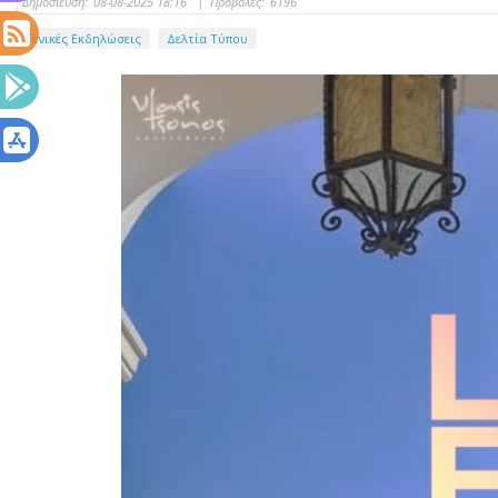
Δημοσίευση:
08-08-2025 18:16
|
Προβολές:
6196
Γενικές Εκδηλώσεις
Δελτία Τύπου