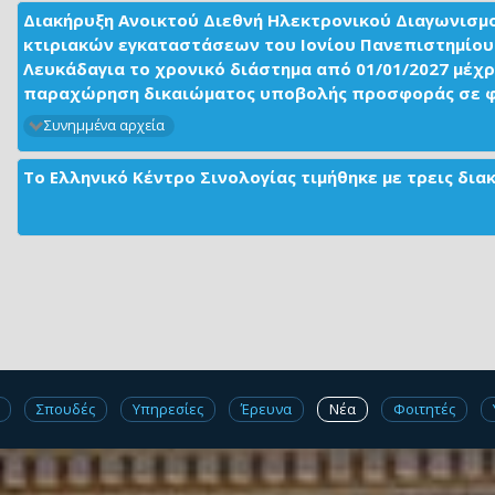
Διακήρυξη Ανοικτού Διεθνή Ηλεκτρονικού Διαγωνισμ
κτιριακών εγκαταστάσεων του Ιονίου Πανεπιστημίου 
Λευκάδαγια το χρονικό διάστημα από 01/01/2027 μέχρ
παραχώρηση δικαιώματος υποβολής προσφοράς σε φορ
Συνημμένα αρχεία
Το Ελληνικό Κέντρο Σινολογίας τιμήθηκε με τρεις δι
Σπουδές
Υπηρεσίες
Έρευνα
Νέα
Φοιτητές