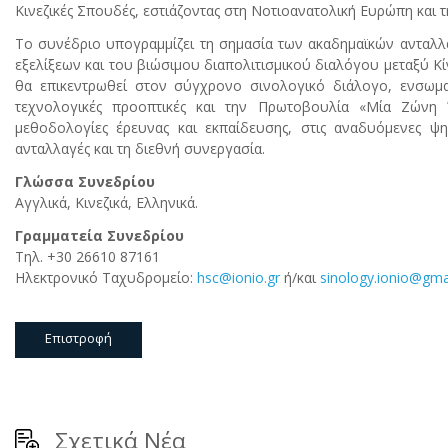
Κινεζικές Σπουδές, εστιάζοντας στη Νοτιοανατολική Ευρώπη και 
Το συνέδριο υπογραμμίζει τη σημασία των ακαδημαϊκών ανταλλ
εξελίξεων και του βιώσιμου διαπολιτισμικού διαλόγου μεταξύ Κί
θα επικεντρωθεί στον σύγχρονο σινολογικό διάλογο, ενσωματώ
τεχνολογικές προοπτικές και την Πρωτοβουλία «Μία Ζώνη Έ
μεθοδολογίες έρευνας και εκπαίδευσης, στις αναδυόμενες ψηφ
ανταλλαγές και τη διεθνή συνεργασία.
Γλώσσα Συνεδρίου
Αγγλικά, Κινεζικά, Ελληνικά.
Γραμματεία Συνεδρίου
Τηλ. +30 26610 87161
Ηλεκτρονικό Ταχυδρομείο:
hsc@ionio.gr
ή/και
sinology.ionio@gma
Επιστροφή
Σχετικά Νέα