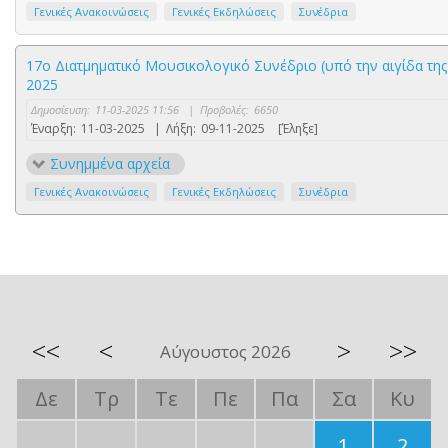
Γενικές Ανακοινώσεις
Γενικές Εκδηλώσεις
Συνέδρια
17ο Διατμηματικό Μουσικολογικό Συνέδριο (υπό την αιγίδα της
2025
Δημοσίευση:
11-03-2025 11:56
|
Προβολές:
6650
Έναρξη:
11-03-2025
|
Λήξη:
09-11-2025
[Έληξε]
Συνημμένα αρχεία
Γενικές Ανακοινώσεις
Γενικές Εκδηλώσεις
Συνέδρια
<<
<
>
>>
Αύγουστος 2026
Δε
Τρ
Τε
Πε
Πα
Σα
Κυ
1
2