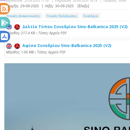
Δημοσίευση:
22-09-2025 17:26
|
Ενημέρωση:
26-09-2025 18:18
|
Προβολές:
6084
Έναρξη:
29-09-2025
|
Λήξη:
30-09-2025
[Έληξε]
Γενικές Ανακοινώσεις
Γενικές Εκδηλώσεις
Συνέδρια
Δελτίο Τύπου Συνεδρίου Sino-Balkanica 2025 (V2)
Mέγεθος: 217.4 KB :: Τύπος: Αρχείο PDF
Αφίσα Συνεδρίου Sino-Balkanica 2025 (V2)
Mέγεθος: 1.06 MB :: Τύπος: Αρχείο PDF