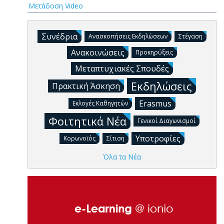
Μετάδοση Video
Συνέδρια
Ανασκοπήσεις Εκδηλώσεων
Στέγαση
Ανακοινώσεις
Προκηρύξεις
Μεταπτυχιακές Σπουδές
Εκδηλώσεις
Πρακτική Άσκηση
Erasmus
Εκλογές Καθηγητών
Φοιτητικά Νέα
Γενικοί Διαγωνισμοί
Υποτροφίες
Κορωνοϊός
Σίτιση
Όλα τα Νέα