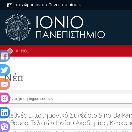
Ιστοχώροι Ιονίου Πανεπιστημίου
Νέα
Νέα
Διεθνές Επιστημονικό Συνέδριο Sino-Balka
Αίθουσα Τελετών Ιονίου Ακαδημίας, Κέρκυρ