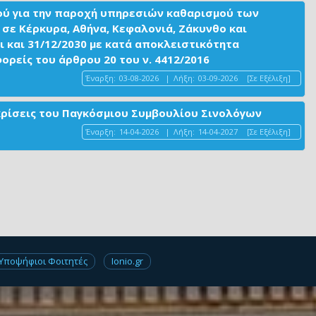
ού για την παροχή υπηρεσιών καθαρισμού των
σε Κέρκυρα, Αθήνα, Κεφαλονιά, Ζάκυνθο και
ι και 31/12/2030 με κατά αποκλειστικότητα
είς του άρθρου 20 του ν. 4412/2016
Έναρξη:
03-08-2026
|
Λήξη:
03-09-2026
[Σε Εξέλιξη]
ακρίσεις του Παγκόσμιου Συμβουλίου Σινολόγων
Έναρξη:
14-04-2026
|
Λήξη:
14-04-2027
[Σε Εξέλιξη]
Υποψήφιοι Φοιτητές
Ionio.gr