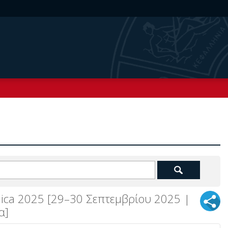
nica 2025 [29–30 Σεπτεμβρίου 2025 |
α]