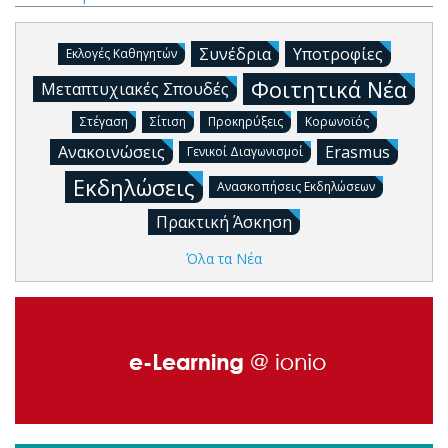
Συνέδρια
Υποτροφίες
Εκλογές Καθηγητών
Φοιτητικά Νέα
Μεταπτυχιακές Σπουδές
Στέγαση
Σίτιση
Προκηρύξεις
Κορωνοϊός
Ανακοινώσεις
Erasmus
Γενικοί Διαγωνισμοί
Εκδηλώσεις
Ανασκοπήσεις Εκδηλώσεων
Πρακτική Άσκηση
Όλα τα Νέα