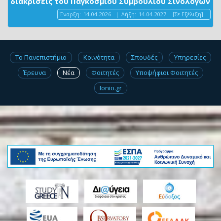
διακρίσεις του Παγκόσμιου Συμβουλίου Σινολόγων
Έναρξη:
14-04-2026
|
Λήξη:
14-04-2027
[Σε Εξέλιξη]
Το Πανεπιστήμιο
Κοινότητα
Σπουδές
Υπηρεσίες
Έρευνα
Νέα
Φοιτητές
Υποψήφιοι Φοιτητές
Ionio.gr