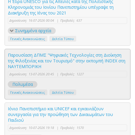
Η Έδρα UNESCO για τις Απειλές κατά της Πολιτιστικής
Κληρονομιάς του Ιονίου Πανεπιστημίου υπέγραψε τη
Διακήρυξη της Ιένας του 2021
Δημοσίευση:
16-07-2026 00:04
|
Προβολές:
637
Συνημμένα αρχεία
Γενικές Ανακοινώσεις
Δελτία Τύπου
Παρουσίαση ΔΠΜΣ "Ψηφιακές Τεχνολογίες στη Διοίκηση
της Φιλοξενίας και τον Τουρισμό" στην εκπομπή INDEX στη
ΝΑΥΤΕΜΠΟΡΙΚΗ
Δημοσίευση:
13-07-2026 20:45
|
Προβολές:
1227
Πολυμέσα
Γενικές Ανακοινώσεις
Δελτία Τύπου
Ιόνιο Πανεπιστήμιο και UNICEF και εγκαινιάζουν
συνεργασία για την προώθηση των Δικαιωμάτων του
Παιδιού
Δημοσίευση:
10-07-2026 19:18
|
Προβολές:
1570