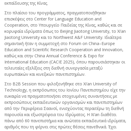
εκπαίδευσης της Κίνας.
Στο πλαίσιο του προγράμματος, πραγματοποιήθηκαν
επισκέψεις στο Center for Language Education and
Cooperation, στο Υπουργείο Παιδείας της Κίνας, καθώς και σε
κορυφαία ιδρύματα όπως το Beijing Jiaotong University, το Xi’an
Jiaotong University και το Northwest A&F University. Ιδιαίτερα
σημαντική ήταν η συμμετοχή στο Forum on China–Europe
Education and Scientific Research Cooperation and Innovation,
καθώς και στην China Annual Conference & Expo for
International Education (CACIE 2025), όπου παρουσιάστηκαν οι
τελευταίες εξελίξεις στη διεθνή συνεργασία μεταξύ
ευρωπαϊκών και κινεζικών πανεπιστημίων.
Στο B2B Session που φιλοξενήθηκε στο Xi’an University of
Technology, η εκπρόσωπος του Ιονίου Πανεπιστημίου είχε την
ευκαιρία να πραγματοποιήσει στοχευμένες συναντήσεις με
εκπροσώπους εκπαιδευτικών οργανισμών και πανεπιστημίων
από την Περιφέρεια Σαανσί, ενισχύοντας περαιτέρω τη διεθνή
παρουσία και εξωστρέφεια του Ιδρύματος. Η Xi’an διαθέτει
πάνω από 60 πανεπιστήμια και ανώτατα εκπαιδευτικά ιδρύματα,
αριθμός που τη φέρνει στις πρώτες θέσεις πανεθνικά. Έχει