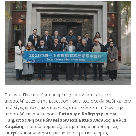
Το Ιόνιο Πανεπιστήμιο συμμετείχε στην εκπαιδευτική
αποστολή 2025 China Education Tour, που ολοκληρώθηκε πριν
από λίγες ημέρες, με επισκέψεις στο Πεκίνο και τη Σιάν. Την
αποστολή εκπροσώπησε η
Επίκουρη Καθηγήτρια του
Τμήματος Ψηφιακών Μέσων και Επικοινωνίας, Βάλια
Καϊμάκη
, η οποία συμμετείχε σε μια σειρά από θεσμικές
επαφές και συναντήσεις με πανεπιστήμια και φορείς