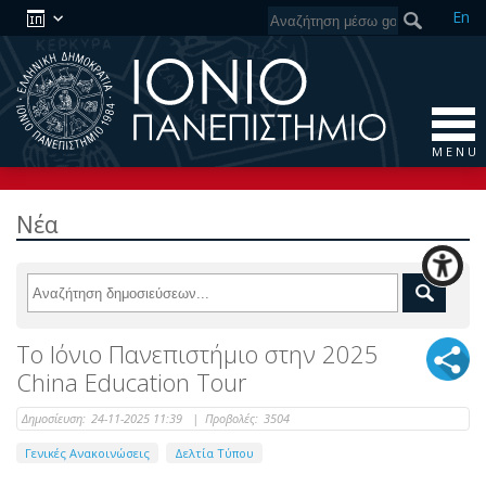
En
M E N U
Νέα
Το Ιόνιο Πανεπιστήμιο στην 2025
China Education Tour
Δημοσίευση:
24-11-2025 11:39
|
Προβολές:
3504
Γενικές Ανακοινώσεις
Δελτία Τύπου