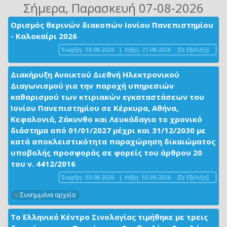
Σήμερα
, Παρασκευή 07-08-2026
Ορισμός θερινών διακοπών Ιονίου Πανεπιστημίου
- Καλοκαίρι 2026
Έναρξη:
03-08-2026
|
Λήξη:
21-08-2026
[Σε Εξέλιξη]
Διακήρυξη Ανοικτού Διεθνή Ηλεκτρονικού
Διαγωνισμού για την παροχή υπηρεσιών
καθαρισμού των κτιριακών εγκαταστάσεων του
Ιονίου Πανεπιστημίου σε Κέρκυρα, Αθήνα,
Κεφαλονιά, Ζάκυνθο και Λευκάδαγια το χρονικό
διάστημα από 01/01/2027 μέχρι και 31/12/2030 με
κατά αποκλειστικότητα παραχώρηση δικαιώματος
υποβολής προσφοράς σε φορείς του άρθρου 20
του ν. 4412/2016
Έναρξη:
03-08-2026
|
Λήξη:
03-09-2026
[Σε Εξέλιξη]
Συνημμένα αρχεία
Το Ελληνικό Κέντρο Σινολογίας τιμήθηκε με τρεις