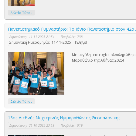
Δελτία Τύπου
Πανεπιστημιακό Γυμναστήριο: Το Ιόνιο Πανεπιστήμιο στον 42ο
Δημοσίευση:
11-11-2025 21:54
|
Προβολές:
738
Σημαντική Ημερομηνία:
11-11-2025
[Έληξε]
Με μεγάλη επιτυχία ολοκληρώθηκε
Μαραθώνιο της Αθήνας 2025!
Δελτία Τύπου
13ος Διεθνής Νυχτερινός Ημιμαραθώνιος Θεσσαλονίκης
Δημοσίευση:
21-10-2025 23:19
|
Προβολές:
919