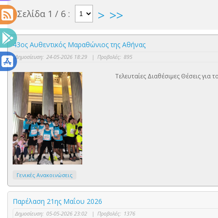
>
>>
Σελίδα 1 / 6 :
43ος Αυθεντικός Μαραθώνιος της Αθήνας
Δημοσίευση:
24-05-2026 18:29
|
Προβολές:
895
Τελευταίες Διαθέσιμες Θέσεις για 
Γενικές Ανακοινώσεις
Παρέλαση 21ης Μαΐου 2026
Δημοσίευση:
05-05-2026 23:02
|
Προβολές:
1376