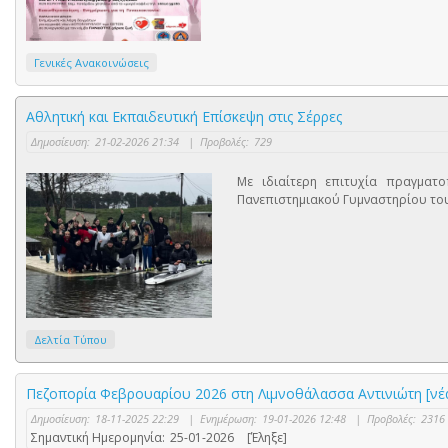
Γενικές Ανακοινώσεις
Αθλητική και Εκπαιδευτική Επίσκεψη στις Σέρρες
Δημοσίευση:
21-02-2026 21:34
|
Προβολές:
729
Με ιδιαίτερη επιτυχία πραγματο
Πανεπιστημιακού Γυμναστηρίου του
Δελτία Τύπου
Πεζοπορία Φεβρουαρίου 2026 στη Λιμνοθάλασσα Αντινιώτη [νέ
Δημοσίευση:
18-11-2025 22:29
|
Ενημέρωση:
19-01-2026 12:48
|
Προβολές:
2316
Σημαντική Ημερομηνία:
25-01-2026
[Έληξε]