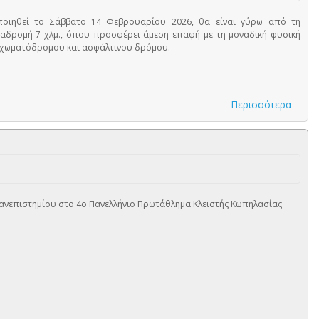
ιηθεί το Σάββατο 14 Φεβρουαρίου 2026, θα είναι γύρω από τη
ιαδρομή 7 χλμ., όπου προσφέρει άμεση επαφή με τη μοναδική φυσική
ή χωματόδρομου και ασφάλτινου δρόμου.
Περισσότερα
Πανεπιστημίου στο 4ο Πανελλήνιο Πρωτάθλημα Κλειστής Κωπηλασίας