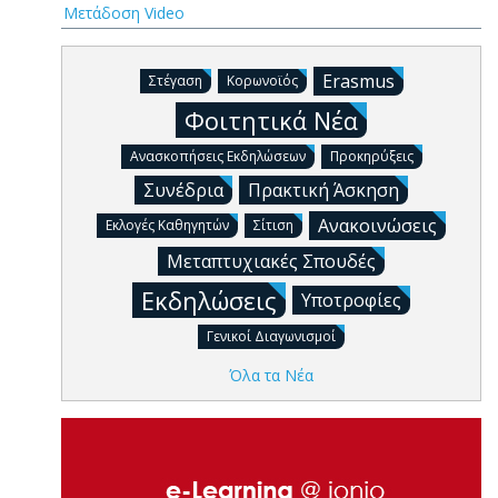
Μετάδοση Video
Erasmus
Στέγαση
Κορωνοϊός
Φοιτητικά Νέα
Ανασκοπήσεις Εκδηλώσεων
Προκηρύξεις
Συνέδρια
Πρακτική Άσκηση
Ανακοινώσεις
Εκλογές Καθηγητών
Σίτιση
Μεταπτυχιακές Σπουδές
Εκδηλώσεις
Υποτροφίες
Γενικοί Διαγωνισμοί
Όλα τα Νέα