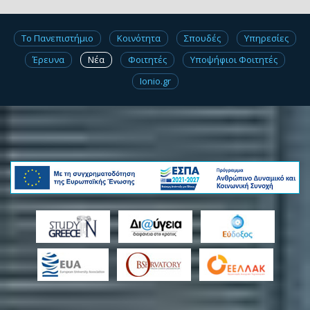
Το Πανεπιστήμιο
Κοινότητα
Σπουδές
Υπηρεσίες
Έρευνα
Νέα
Φοιτητές
Υποψήφιοι Φοιτητές
Ionio.gr