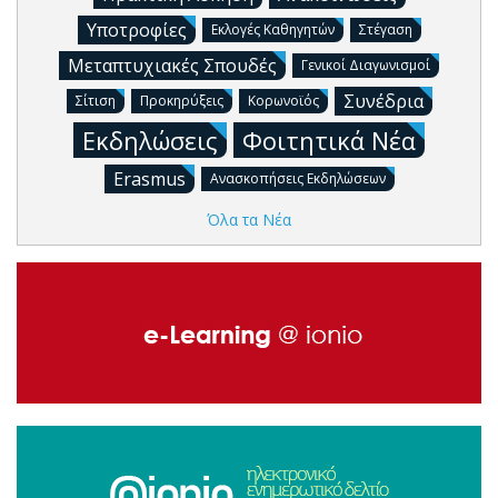
Υποτροφίες
Εκλογές Καθηγητών
Στέγαση
Μεταπτυχιακές Σπουδές
Γενικοί Διαγωνισμοί
Συνέδρια
Σίτιση
Προκηρύξεις
Κορωνοϊός
Εκδηλώσεις
Φοιτητικά Νέα
Erasmus
Ανασκοπήσεις Εκδηλώσεων
Όλα τα Νέα