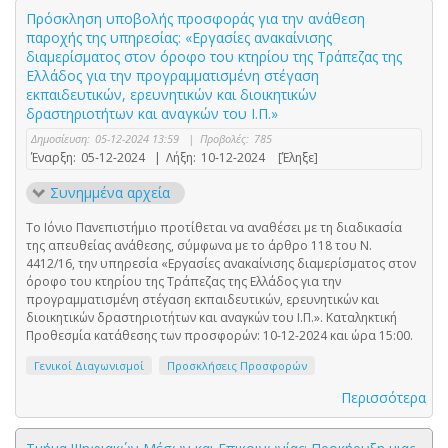
Πρόσκληση υποβολής προσφοράς για την ανάθεση
παροχής της υπηρεσίας: «Εργασίες ανακαίνισης
διαμερίσματος στον όροφο του κτηρίου της Τράπεζας της
Ελλάδος για την προγραμματισμένη στέγαση
εκπαιδευτικών, ερευνητικών και διοικητικών
δραστηριοτήτων και αναγκών του Ι.Π.»
Δημοσίευση:
05-12-2024 13:59
|
Προβολές:
785
Έναρξη:
05-12-2024
|
Λήξη:
10-12-2024
[Έληξε]
Συνημμένα αρχεία
Το Ιόνιο Πανεπιστήμιο προτίθεται να αναθέσει με τη διαδικασία
της απευθείας ανάθεσης, σύμφωνα με το άρθρο 118 του Ν.
4412/16, την υπηρεσία «Εργασίες ανακαίνισης διαμερίσματος στον
όροφο του κτηρίου της Τράπεζας της Ελλάδος για την
προγραμματισμένη στέγαση εκπαιδευτικών, ερευνητικών και
διοικητικών δραστηριοτήτων και αναγκών του Ι.Π.». Καταληκτική
Προθεσμία κατάθεσης των προσφορών: 10-12-2024 και ώρα 15:00.
Γενικοί Διαγωνισμοί
Προσκλήσεις Προσφορών
Περισσότερα