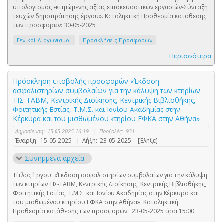
υπολογισμός εκτιμώμενης αξίας επισκευαστικών εργασιών-Σύνταξη
τευχών δημοπράτησης έργου». Καταληκτική Προθεσμία κατάθεσης
των προσφορών: 30-05-2025
Γενικοί Διαγωνισμοί
Προσκλήσεις Προσφορών
Περισσότερα
Πρόσκληση υποβολής προσφορών «Έκδοση
ασφαλιστηρίων συμβολαίων για την κάλυψη των κτηρίων
ΤΙΣ-ΤΑΒΜ, Κεντρικής Διοίκησης, Κεντρικής Βιβλιοθήκης,
Φοιτητικής Εστίας, Τ.Μ.Σ. και Ιονίου Ακαδημίας στην
Κέρκυρα και του μισθωμένου κτηρίου ΕΦΚΑ στην Αθήνα»
Δημοσίευση:
15-05-2025 16:19
|
Προβολές:
931
Έναρξη:
15-05-2025
|
Λήξη:
23-05-2025
[Έληξε]
Συνημμένα αρχεία
Τίτλος Έργου: «Έκδοση ασφαλιστηρίων συμβολαίων για την κάλυψη
των κτηρίων ΤΙΣ-ΤΑΒΜ, Κεντρικής Διοίκησης, Κεντρικής Βιβλιοθήκης,
Φοιτητικής Εστίας, Τ.Μ.Σ. και Ιονίου Ακαδημίας στην Κέρκυρα και
του μισθωμένου κτηρίου ΕΦΚΑ στην Αθήνα». Καταληκτική
Προθεσμία κατάθεσης των προσφορών: 23-05-2025 ώρα 15:00.