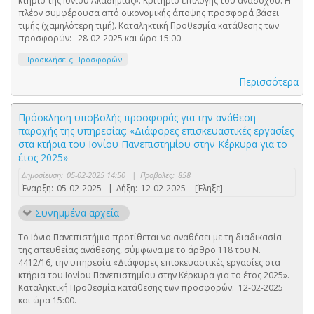
κτήριο της Ιονίου Ακαδημίας». Κριτήριο επιλογής του αναδόχου: Η
πλέον συμφέρουσα από οικονομικής άποψης προσφορά βάσει
τιμής (χαμηλότερη τιμή). Καταληκτική Προθεσμία κατάθεσης των
προσφορών: 28-02-2025 και ώρα 15:00.
Προσκλήσεις Προσφορών
Περισσότερα
Πρόσκληση υποβολής προσφοράς για την ανάθεση
παροχής της υπηρεσίας: «Διάφορες επισκευαστικές εργασίες
στα κτήρια του Ιονίου Πανεπιστημίου στην Κέρκυρα για το
έτος 2025»
Δημοσίευση:
05-02-2025 14:50
|
Προβολές:
858
Έναρξη:
05-02-2025
|
Λήξη:
12-02-2025
[Έληξε]
Συνημμένα αρχεία
Το Ιόνιο Πανεπιστήμιο προτίθεται να αναθέσει με τη διαδικασία
της απευθείας ανάθεσης, σύμφωνα με το άρθρο 118 του Ν.
4412/16, την υπηρεσία «Διάφορες επισκευαστικές εργασίες στα
κτήρια του Ιονίου Πανεπιστημίου στην Κέρκυρα για το έτος 2025».
Καταληκτική Προθεσμία κατάθεσης των προσφορών: 12-02-2025
και ώρα 15:00.