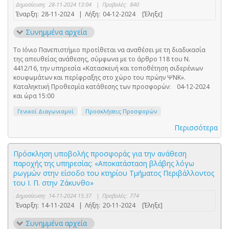
Δημοσίευση:
28-11-2024 13:04
|
Προβολές:
840
Έναρξη:
28-11-2024
|
Λήξη:
04-12-2024
[Έληξε]
Συνημμένα αρχεία
Το Ιόνιο Πανεπιστήμιο προτίθεται να αναθέσει με τη διαδικασία
της απευθείας ανάθεσης, σύμφωνα με το άρθρο 118 του Ν.
4412/16, την υπηρεσία «Κατασκευή και τοποθέτηση σιδερένιων
κουφωμάτων και περίφραξης στο χώρο του πρώην ΨΝΚ».
Καταληκτική Προθεσμία κατάθεσης των προσφορών: 04-12-2024
και ώρα 15:00
Γενικοί Διαγωνισμοί
Προσκλήσεις Προσφορών
Περισσότερα
Πρόσκληση υποβολής προσφοράς για την ανάθεση
παροχής της υπηρεσίας: «Αποκατάσταση βλάβης λόγω
ρωγμών στην είσοδο του κτηρίου Τμήματος Περιβάλλοντος
του Ι. Π. στην Ζάκυνθο»
Δημοσίευση:
14-11-2024 15:37
|
Προβολές:
774
Έναρξη:
14-11-2024
|
Λήξη:
20-11-2024
[Έληξε]
Συνημμένα αρχεία