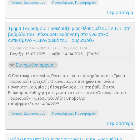
Γενικοί Διαγωνισμοί
Προσκλήσεις Προσφορών
Περισσότερα
Τμήμα Τουρισμού: Προκήρυξη μιας θέσης μέλους Δ.Ε.Π. στη
βαθμίδα του Επίκουρου Καθηγητή στο γνωστικό
αντικείμενο «Οικονομικά του Τουρισμού»
Δημοσίευση:
14-03-2025 15:53
|
Προβολές:
1374
Έναρξη:
15-03-2025
|
Λήξη:
14-04-2025
[Έληξε]
Συνημμένα αρχεία
Ο Πρύτανης του Ιονίου Πανεπιστημίου προκηρύσσει στο Τμήμα
Τουρισμού της Σχολής Οικονομικών Επιστημών του Ιονίου
Πανεπιστημίου, μία (1) θέση μέλους Δ.Ε.Π. στη βαθμίδα του
Επίκουρου Καθηγητή στο γνωστικό αντικείμενο «Οικονομικά του
Τουρισμού». Ημερομηνία λήξης υποβολής
υποψηφιοτήτων: 14.04.2025.
Γενικοί Διαγωνισμοί
Προσκλήσεις Προσφορών
Περισσότερα
Πρόσκληση υποβολής προσφορών για την «Προμήθεια