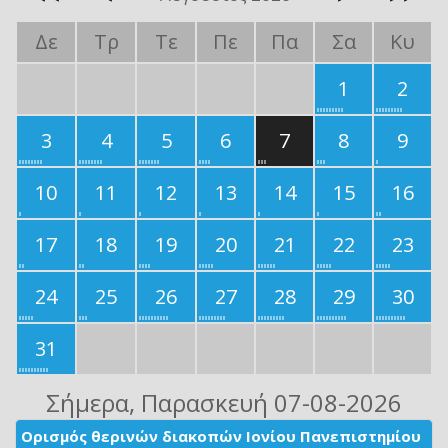
Δε
Τρ
Τε
Πε
Πα
Σα
Κυ
1
2
3
4
5
6
7
8
9
10
11
12
13
14
15
16
17
18
19
20
21
22
23
24
25
26
27
28
29
30
31
Σήμερα
, Παρασκευή 07-08-2026
Ορισμός θερινών διακοπών Ιονίου Πανεπιστημίου