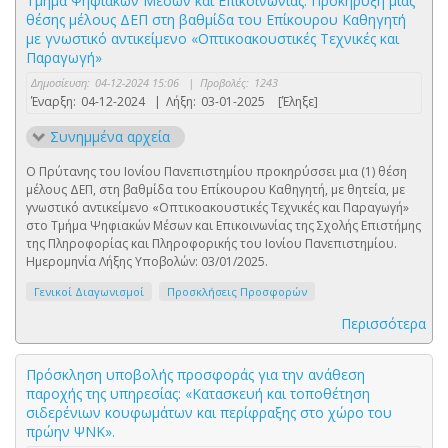
Τμήμα Ψηφιακών Μέσων και Επικοινωνίας: Προκήρυξη μιας
θέσης μέλους ΔΕΠ στη βαθμίδα του Επίκουρου Καθηγητή
με γνωστικό αντικείμενο «Οπτικοακουστικές Τεχνικές και
Παραγωγή»
Δημοσίευση:
04-12-2024 15:06
|
Προβολές:
1243
Έναρξη:
04-12-2024
|
Λήξη:
03-01-2025
[Έληξε]
Συνημμένα αρχεία
Ο Πρύτανης του Ιονίου Πανεπιστημίου προκηρύσσει μια (1) θέση
μέλους ΔΕΠ, στη βαθμίδα του Επίκουρου Καθηγητή, με θητεία, με
γνωστικό αντικείμενο «Οπτικοακουστικές Τεχνικές και Παραγωγή»
στο Τμήμα Ψηφιακών Μέσων και Επικοινωνίας της Σχολής Επιστήμης
της Πληροφορίας και Πληροφορικής του Ιονίου Πανεπιστημίου.
Ημερομηνία Λήξης Υποβολών: 03/01/2025.
Γενικοί Διαγωνισμοί
Προσκλήσεις Προσφορών
Περισσότερα
Πρόσκληση υποβολής προσφοράς για την ανάθεση
παροχής της υπηρεσίας: «Κατασκευή και τοποθέτηση
σιδερένιων κουφωμάτων και περίφραξης στο χώρο του
πρώην ΨΝΚ».