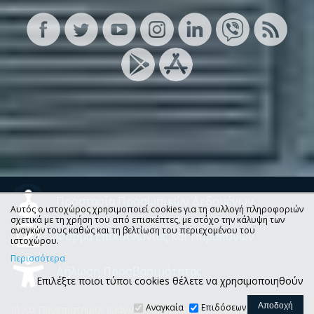
Προστασία Προσωπικών Δεδομένων
Αυτός ο ιστοχώρος χρησιμοποιεί cookies για τη συλλογή πληροφοριών
σχετικά με τη χρήση του από επισκέπτες, με στόχο την κάλυψη των
αναγκών τους καθώς και τη βελτίωση του περιεχομένου του
Φόρμα Επικοινωνίας και Παραπόνων
ιστοχώρου.
Περισσότερα
Δήλωση Προσβασιμότητας
Επιλέξτε ποιοι τύποι cookies θέλετε να χρησιμοποιηθούν
Αναγκαία
Επιδόσεων
Ιόνιο Πανεπιστήμιο, Ιωάννου Θεοτόκη 72, 49100 Κέρκυρα, Τ.Θ.