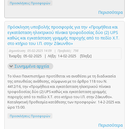
Προσκλήσεις Προσφορών
Περισσότερα
Πρόσκληση υποβολής προσφοράς για την «Προμήθεια και
εγκατάσταση ηλεκτρικού πίνακα τροφοδοσίας δύο (2) UPS
καθώς και εγκατάσταση γραμμής παροχής από το πεδίο Χ.Τ.
στο κτήριο του Ι.Π. στην Ζάκυνθο»
Δημοσίευση:
05-02-2025 14:09
|
Προβολές:
798
Έναρξη:
05-02-2025
|
Λήξη:
14-02-2025
[Έληξε]
Συνημμένα αρχεία
Το Ιόνιο Πανεπιστήμιο προτίθεται να αναθέσει με τη διαδικασία
της απευθείας ανάθεσης, σύμφωνα με το άρθρο 118 του Ν.
4412/16, την «Προμήθεια και εγκατάσταση ηλεκτρικού πίνακα
τροφοδοσίας δύο (2) UPS καθώς και εγκατάσταση γραμμής
παροχής από το πεδίο Χ.Τ. στο κτήριο του Ι.Π. στην Ζάκυνθο».
Καταληκτική Προθεσμία κατάθεσης των προσφορών: 14-2-2025 και
ώρα 15:00.
Προσκλήσεις Προσφορών
Περισσότερα