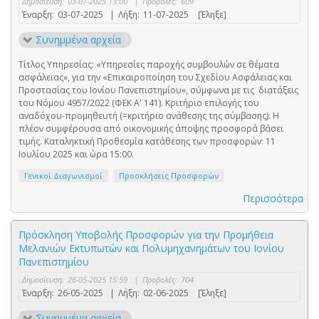
Δημοσίευση:
03-07-2025 13:00
|
Προβολές:
609
Έναρξη:
03-07-2025
|
Λήξη:
11-07-2025
[Έληξε]
Συνημμένα αρχεία
Τίτλος Υπηρεσίας: «Υπηρεσίες παροχής συμβουλών σε θέματα
ασφάλειας», για την «Επικαιροποίηση του Σχεδίου Ασφάλειας και
Προστασίας του Ιονίου Πανεπιστημίου», σύμφωνα με τις διατάξεις
του Νόμου 4957/2022 (ΦΕΚ Α' 141). Κριτήριο επιλογής του
αναδόχου-προμηθευτή (=κριτήριο ανάθεσης της σύμβασης): Η
πλέον συμφέρουσα από οικονομικής άποψης προσφορά βάσει
τιμής. Καταληκτική Προθεσμία κατάθεσης των προσφορών: 11
Ιουλίου 2025 και ώρα 15:00.
Γενικοί Διαγωνισμοί
Προσκλήσεις Προσφορών
Περισσότερα
Πρόσκληση Υποβολής Προσφορών για την Προμήθεια
Μελανιών Εκτυπωτών και Πολυμηχανημάτων του Ιονίου
Πανεπιστημίου
Δημοσίευση:
26-05-2025 15:59
|
Προβολές:
704
Έναρξη:
26-05-2025
|
Λήξη:
02-06-2025
[Έληξε]
Συνημμένα αρχεία