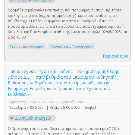
Προμήθεια μελανιών εκτυπωτών και πολυμηχανημάτων. Κριτήριο
επιλογής του αναδόχου-προμηθευτή (=κριτήριο ανάθεσης της
σύμβασης): Η πλέον συμφέρουσα από οικονομικής άποψης
προσφορά βάσει τιμής για το σύνολο των ειδών (χαμηλότερη τιμή).
Καταληκτική Προθεσμία κατάθεσης των προσφορών: 02/06/2025 και
ώρα 15:00
Γενικοί Διαγωνισμοί
Προσκλήσεις Προσφορών
Περισσότερα
Τμήμα Τεχνών Ήχου και Εικόνας: Προκήρυξη μιας θέσης
μέλους Δ.Ε.Π. στην βαθμίδα του Eπίκουρου Καθηγητή/
Επίκουρης Καθηγήτριας στο αντικείμενο «Θεωρία και
Εφαρμογή Επιμελητικών Πρακτικών και Σχεδιασμού
Εκθέσεων»
Δημοσίευση:
26-05-2025 13:42
|
Προβολές:
1165
Έναρξη:
27-05-2025
|
Λήξη:
26-06-2025
[Έληξε]
Συνημμένα αρχεία
Ο Πρύτανης του Ιονίου Πανεπιστημίου προκηρύσσει μία (1) θέση
μέλους Δ.Ε.Π. στο Τμήμα Τεχνών Ήχου και Εικόνας της Σχολής