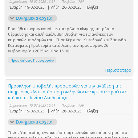
Δημοσίευση:
19-02-2025 16:57
|
Προβολές:
754
Έναρξη:
19-02-2025
|
Λήξη:
26-02-2025
[Έληξε]
Συνημμένα αρχεία
Προμήθεια υγρών καυσίμων (πετρέλαιο κίνησης, πετρέλαιο
θέρμανσης και απλή αμόλυβδη βενζίνη) για τις ανάγκες των
κτιριακών υποδομών του Ι.Π. σε Κέρκυρα, Κεφαλονιά και Ζάκυνθο.
Καταληκτική Προθεσμία κατάθεσης των προσφορών: 26
Φεβρουαρίου 2025 και ώρα 15:00.
Προσκλήσεις Προσφορών
Περισσότερα
Πρόσκληση υποβολής προσφορών για την ανάθεση της
υπηρεσίας «Αντικατάσταση σωληνώσεων κρύου νερού στο
κτήριο της Ιονίου Ακαδημίας»
Δημοσίευση:
19-02-2025 16:41
|
Προβολές:
756
Έναρξη:
19-02-2025
|
Λήξη:
28-02-2025
[Έληξε]
Συνημμένα αρχεία
Τίτλος Υπηρεσίας: «Αντικατάσταση σωληνώσεων κρύου νερού στο