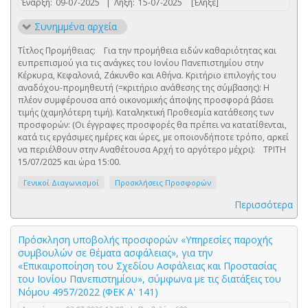
Έναρξη:
09-07-2025
|
Λήξη:
15-07-2025
[Έληξε]
Συνημμένα αρχεία
Τίτλος Προμήθειας: Για την προμήθεια ειδών καθαριότητας και
ευπρεπισμού για τις ανάγκες του Ιονίου Πανεπιστημίου στην
Κέρκυρα, Κεφαλονιά, Ζάκυνθο και Αθήνα. Κριτήριο επιλογής του
αναδόχου-προμηθευτή (=κριτήριο ανάθεσης της σύμβασης): Η
πλέον συμφέρουσα από οικονομικής άποψης προσφορά βάσει
τιμής (χαμηλότερη τιμή). Καταληκτική Προθεσμία κατάθεσης των
προσφορών: (Οι έγγραφες προσφορές θα πρέπει να κατατίθενται,
κατά τις εργάσιμες ημέρες και ώρες, με οποιονδήποτε τρόπο, αρκεί
να περιέλθουν στην Αναθέτουσα Αρχή το αργότερο μέχρι): ΤΡΙΤΗ
15/07/2025 και ώρα 15:00.
Γενικοί Διαγωνισμοί
Προσκλήσεις Προσφορών
Περισσότερα
Πρόσκληση υποβολής προσφορών «Υπηρεσίες παροχής
συμβουλών σε θέματα ασφάλειας», για την
«Επικαιροποίηση του Σχεδίου Ασφάλειας και Προστασίας
του Ιονίου Πανεπιστημίου», σύμφωνα με τις διατάξεις του
Νόμου 4957/2022 (ΦΕΚ Α' 141)