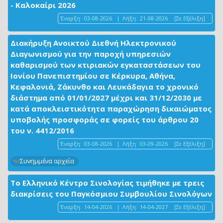
- Καλοκαίρι 2026
Έναρξη:
03-08-2026
|
Λήξη:
21-08-2026
[Σε Εξέλιξη]
Διακήρυξη Ανοικτού Διεθνή Ηλεκτρονικού
Διαγωνισμού για την παροχή υπηρεσιών
καθαρισμού των κτιριακών εγκαταστάσεων του
Ιονίου Πανεπιστημίου σε Κέρκυρα, Αθήνα,
Κεφαλονιά, Ζάκυνθο και Λευκάδαγια το χρονικό
διάστημα από 01/01/2027 μέχρι και 31/12/2030 με
κατά αποκλειστικότητα παραχώρηση δικαιώματος
υποβολής προσφοράς σε φορείς του άρθρου 20
του ν. 4412/2016
Έναρξη:
03-08-2026
|
Λήξη:
03-09-2026
[Σε Εξέλιξη]
Συνημμένα αρχεία
Το Ελληνικό Κέντρο Σινολογίας τιμήθηκε με τρεις
διακρίσεις του Παγκόσμιου Συμβουλίου Σινολόγων
Έναρξη:
14-04-2026
|
Λήξη:
14-04-2027
[Σε Εξέλιξη]