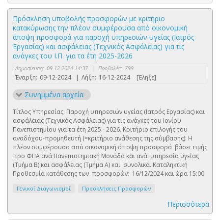
Πρόσκληση υποβολής προσφορών με κριτήριο
κατακύρωσης την πλέον συμφέρουσα από οικονομική
άποψη προσφορά για παροχή υπηρεσιών υγείας (Ιατρός
Εργασίας) και ασφάλειας (Τεχνικός Ασφάλειας) για τις
ανάγκες του Ι.Π. για τα έτη 2025-2026
Δημοσίευση:
09-12-2024 14:37
|
Προβολές:
799
Έναρξη:
09-12-2024
|
Λήξη:
16-12-2024
[Έληξε]
Συνημμένα αρχεία
Τίτλος Υπηρεσίας: Παροχή υπηρεσιών υγείας (Ιατρός Εργασίας) και
ασφάλειας (Τεχνικός Ασφάλειας) για τις ανάγκες του Ιονίου
Πανεπιστημίου για τα έτη 2025 - 2026. Κριτήριο επιλογής του
αναδόχου-προμηθευτή (=κριτήριο ανάθεσης της σύμβασης): Η
πλέον συμφέρουσα από οικονομική άποψη προσφορά βάσει τιμής
προ ΦΠΑ ανά Πανεπιστημιακή Μονάδα και ανά υπηρεσία υγείας
(Τμήμα Β) και ασφάλειας (Τμήμα Α) και συνολικά. Καταληκτική
Προθεσμία κατάθεσης των προσφορών: 16/12/2024 και ώρα 15:00
Γενικοί Διαγωνισμοί
Προσκλήσεις Προσφορών
Περισσότερα