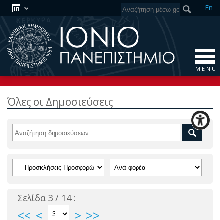
En
M E N U
Όλες οι Δημοσιεύσεις
Σελίδα 3 / 14 :
<<
<
>
>>