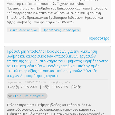
Μουσικής και Οπτικοακουστικών Τεχνών του Ιονίου
Πανεπιστημίου, στη βαθμίδα του Επίκουρου Καθηγητή/ Επίκουρης
Καθηγήτριας στο γνωστικό αντικείμενο: «Θεωρία και Εφαρμογή
Επιμελητικών Πρακτικών και Σχεδιασμού Εκθέσεων». Ημερομηνία
λήξης υποβολής υποψηφιοτήτων: 26.06.2025
Γενικοί Διαγωνισμοί
Προσκλήσεις Προσφορών
Περισσότερα
Πρόσκληση Υποβολής Προσφορών για την «Εκτίμηση
βλάβης και καθορισμός των απαιτούμενων εργασιών
επισκευής ρωγμών στο κτήριο του Τμήματος Περιβάλλοντος
του Ι.Π. στη Ζάκυνθο – Προδιαγραφή και υπολογισμός
εκτιμώμενης αξίας επισκευαστικών εργασιών-Σύνταξη
τευχών δημοπράτησης έργου»
Δημοσίευση:
23-05-2025 13:36
|
Προβολές:
655
Έναρξη:
23-05-2025
|
Λήξη:
30-05-2025
[Έληξε]
Συνημμένα αρχεία
Τίτλος Υπηρεσίας: «Εκτίμηση βλάβης και καθορισμός των
απαιτούμενων εργασιών επισκευής ρωγμών στο κτήριο του
Τμήματος Περιβάλλοντος του Ι.Π. στη Ζάκυνθο – Προδιαγραφή και