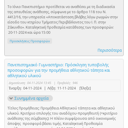
Το Ιόνιο Πανεπιστήμιο προτίθεται να αναθέσει με τη διαδικασία
της απευθείας ανάθεσης, σύμφωνα με το άρθρο 118 του Ν.
4412/16, την υπηρεσία «Αποκατάσταση βλάβης λόγω ρωγμών στην
είσοδο του κτηρίου Τμήματος Περιβάλλοντος του Ι. Π. στην
Ζάκυνθο». Καταληκτική Προθεσμία κατάθεσης των προσφορών:
20-11-2024 και ώρα 15:00
Προσκλήσεις Προσφορών
Περισσότερα
Πανεπιστημιακό Γυμναστήριο: Πρόσκληση τυποβολής
προσοφορών για την προμήθεια αθλητικού τάπητα και
αθλητικού υλικού
Δημοσίευση:
04-11-2024 13:45
|
Προβολές:
946
Έναρξη:
04-11-2024
|
Λήξη:
11-11-2024
[Έληξε]
Συνημμένα αρχεία
Τίτλος Προμήθειας: Προμήθεια Αθλητικού τάπητα και αθλητικού
υλικού. Κριτήριο επιλογής του αναδόχου-προμηθευτή (=κριτήριο
ανάθεσης της σύμβασης): Η πλέον συμφέρουσα από οικονομικής
άποψης προσφορά βάσει τιμής. Καταληκτική Προθεσμία