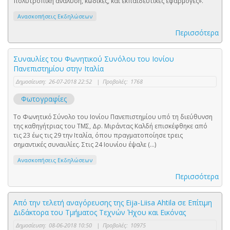
πολυτροπική ανάλυση, κώδικες, και εκπαιδευτικές εφαρμογές».
Ανασκοπήσεις Εκδηλώσεων
Περισσότερα
Συναυλίες του Φωνητικού Συνόλου του Ιονίου
Πανεπιστημίου στην Ιταλία
Δημοσίευση:
26-07-2018 22:52
|
Προβολές:
1768
Φωτογραφίες
Το Φωνητικό Σύνολο του Ιονίου Πανεπιστημίου υπό τη διεύθυνση
της καθηγήτριας του ΤΜΣ, Δρ. Μιράντας Καλδή επισκέφθηκε από
τις 23 έως τις 29 την Ιταλία, όπου πραγματοποίησε τρεις
σημαντικές συναυλίες. Στις 24 Ιουνίου έψαλε (...)
Ανασκοπήσεις Εκδηλώσεων
Περισσότερα
Από την τελετή αναγόρευσης της Eija-Liisa Ahtila σε Επίτιμη
Διδάκτορα του Τμήματος Τεχνών Ήχου και Εικόνας
Δημοσίευση:
08-06-2018 10:50
|
Προβολές:
10975