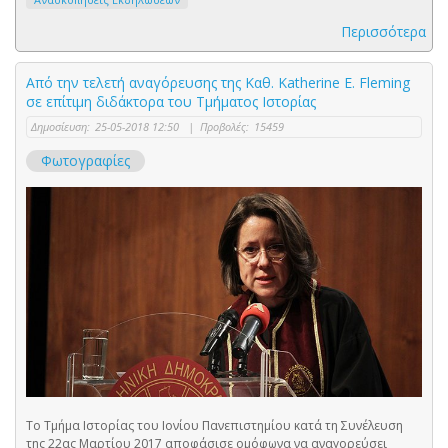
Περισσότερα
Από την τελετή αναγόρευσης της Καθ. Katherine E. Fleming
σε επίτιμη διδάκτορα του Τμήματος Ιστορίας
Δημοσίευση:
25-05-2018 12:50
|
Προβολές:
15459
Φωτογραφίες
Το Τμήμα Ιστορίας του Ιονίου Πανεπιστημίου κατά τη Συνέλευση
της 22ας Μαρτίου 2017 αποφάσισε ομόφωνα να αναγορεύσει