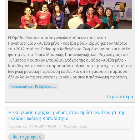
Η Ομάδα Μουσικοπαιδαγωγικών Δράσεων του Ιονίου
Πανεπιστημίου «Ανέβα μήλο - Kατέβα ρόδι» ιδρύθηκε τον Μάρτιο
του 2012 από την Επίκουρο Καθηγήτρια Ζωή Διονυσίου και ομάδα
φοιτητών του Τομέα Μουσικής Παιδαγωγικής και Ψυχολογίας του
Τμήματος Μουσικών Σπουδών. Στόχος της ομάδας «Ανέβα μήλο -
Κατέβα ρόδι» είναι να παρουσιάσει υλικό που προέρχεται από την
Ελληνική μουσική παράδοση καθώς και από τη μουσική παράδοση
άλλων λαών προτείνοντας μία νέα μουσικοπαιδαγωγική πρόταση.
Ανασκοπήσεις Εκδηλώσεων
Περισσότερα
Η εκδήλωση τιμής και μνήμης στον Πρώτο Κυβερνήτη της
Ελλάδας Ιωάννη Καποδίστρια
Δημοσίευση:
16-10-2017 14:09
|
Προβολές:
6355
Φωτογραφίες