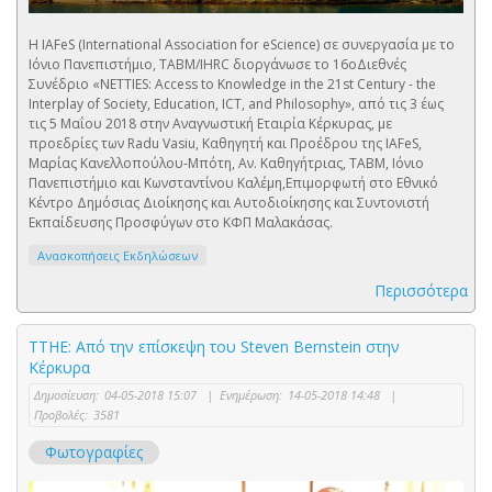
Η IAFeS (International Association for eScience) σε συνεργασία με το
Ιόνιο Πανεπιστήμιο, ΤΑΒΜ/IHRC διοργάνωσε το 16οΔιεθνές
Συνέδριο «NETTIES: Access to Knowledge in the 21st Century - the
Interplay of Society, Education, ICT, and Philosophy», από τις 3 έως
τις 5 Μαΐου 2018 στην Αναγνωστική Εταιρία Κέρκυρας, με
προεδρίες των Radu Vasiu, Καθηγητή και Προέδρου της IAFeS,
Μαρίας Κανελλοπούλου-Μπότη, Αν. Καθηγήτριας, ΤΑΒΜ, Ιόνιο
Πανεπιστήμιο και Κωνσταντίνου Καλέμη,Επιμορφωτή στο Εθνικό
Κέντρο Δημόσιας Διοίκησης και Αυτοδιοίκησης και Συντονιστή
Εκπαίδευσης Προσφύγων στο ΚΦΠ Μαλακάσας.
Ανασκοπήσεις Εκδηλώσεων
Περισσότερα
ΤΤΗΕ: Από την επίσκεψη του Steven Bernstein στην
Κέρκυρα
Δημοσίευση:
04-05-2018 15:07
|
Ενημέρωση:
14-05-2018 14:48
|
Προβολές:
3581
Φωτογραφίες