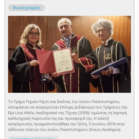
Φωτογραφίες
Το Τμήμα Τεχνών Ήχου και Εικόνας του Ιονίου Πανεπιστημίου,
αποφάσισε να αναγορεύσει Επίτιμη Διδάκτορα του Τμήματος την
Eija-Liisa Ahtila, Ακαδημαϊκό της Τέχνης (2009), τιμώντας τη λαμπρή
καλλιτεχνική παρουσία της και προσφορά της. Η τελετή
αναγόρευσης πραγματοποιήθηκε την Τρίτη, 5 Ιουνίου 2018 στην
αίθουσα τελετών του Ιονίου Πανεπιστημίου (Ιόνιος Ακαδημία).
Ανασκοπήσεις Εκδηλώσεων