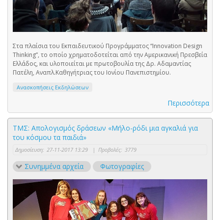
Στα πλαίσια του Εκπαιδευτικού Προγράμματος “Innovation Design
Thinking”, το οποίο χρηματοδοτείται από την Αμερικανική Πρεσβεία
Ελλάδος, και υλοποιείται με πρωτοβουλία της Δρ. Αδαμαντίας
Πατέλη, Αναπλ.Καθηγήτριας του Ιονίου Πανεπιστημίου.
Ανασκοπήσεις Εκδηλώσεων
Περισσότερα
ΤΜΣ: Απολογισμός δράσεων «Μήλο-ρόδι μια αγκαλιά για
του κόσμου τα παιδιά»
Δημοσίευση:
27-11-2017 13:29
|
Προβολές:
3779
Συνημμένα αρχεία
Φωτογραφίες