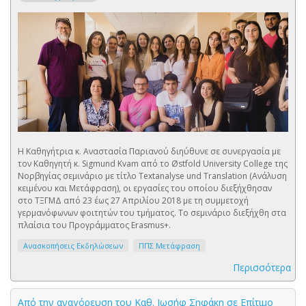
Η Καθηγήτρια κ. Αναστασία Παριανού διηύθυνε σε συνεργασία με
τον Καθηγητή κ. Sigmund Kvam από το Østfold University College της
Νορβηγίας σεμινάριο με τίτλο Textanalyse und Translation (Ανάλυση
κειμένου και Μετάφραση), οι εργασίες του οποίου διεξήχθησαν
στο ΤΞΓΜΔ από 23 έως 27 Απριλίου 2018 με τη συμμετοχή
γερμανόφωνων φοιτητών του τμήματος. Το σεμινάριο διεξήχθη στα
πλαίσια του Προγράμματος Erasmus+.
Ανασκοπήσεις Εκδηλώσεων
ΠΠΣ Μετάφραση
Περισσότερα
Από την αναγόρευση του Καθ. Ιωσήφ Σηφάκη σε Επίτιμο