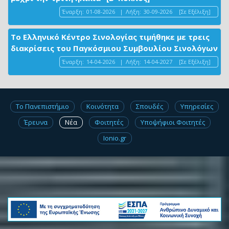
Έναρξη:
01-08-2026
|
Λήξη:
30-09-2026
[Σε Εξέλιξη]
Το Ελληνικό Κέντρο Σινολογίας τιμήθηκε με τρεις
διακρίσεις του Παγκόσμιου Συμβουλίου Σινολόγων
Έναρξη:
14-04-2026
|
Λήξη:
14-04-2027
[Σε Εξέλιξη]
Το Πανεπιστήμιο
Κοινότητα
Σπουδές
Υπηρεσίες
Έρευνα
Νέα
Φοιτητές
Υποψήφιοι Φοιτητές
Ionio.gr