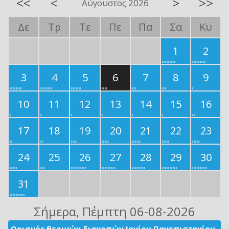
<<
<
>
>>
Αύγουστος 2026
Δε
Τρ
Τε
Πε
Πα
Σα
Κυ
1
2
3
4
5
6
7
8
9
10
11
12
13
14
15
16
17
18
19
20
21
22
23
24
25
26
27
28
29
30
31
Σήμερα
, Πέμπτη 06-08-2026
Ορισμός θερινών διακοπών Ιονίου Πανεπιστημίου