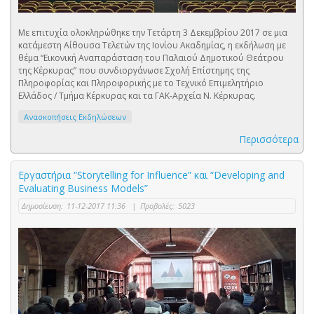
Με επιτυχία ολοκληρώθηκε την Τετάρτη 3 Δεκεμβρίου 2017 σε μια
κατάμεστη Αίθουσα Τελετών της Ιονίου Ακαδημίας, η εκδήλωση με
θέμα “Εικονική Αναπαράσταση του Παλαιού Δημοτικού Θεάτρου
της Κέρκυρας” που συνδιοργάνωσε Σχολή Επίστημης της
Πληροφορίας και Πληροφορικής με το Τεχνικό Επιμελητήριο
Ελλάδος / Τμήμα Κέρκυρας και τα ΓΑΚ-Αρχεία Ν. Κέρκυρας.
Ανασκοπήσεις Εκδηλώσεων
Περισσότερα
Εργαστήρια “Storytelling for Influence” και “Developing and
Evaluating Business Models”
Δημοσίευση:
11-12-2017 11:36
|
Προβολές:
5023