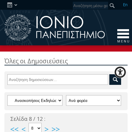
En
M E N U
Όλες οι Δημοσιεύσεις
Σελίδα 8 / 12 :
<<
<
>
>>