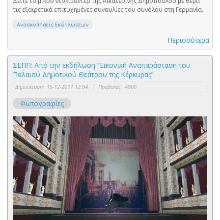
Δείτε το μικρό ντοκιμαντέρ της Αικατερίνης Δημοπούλου με θέμα
τις εξαιρετικά επιτυχημένες συναυλίες του συνόλου στη Γερμανία.
Ανασκοπήσεις Εκδηλώσεων
Περισσότερα
ΣΕΠΠ: Από την εκδήλωση “Εικονική Αναπαράσταση του
Παλαιού Δημοτικού Θεάτρου της Κέρκυρας”
Δημοσίευση:
15-12-2017 12:04
|
Προβολές:
4900
Φωτογραφίες