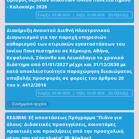
- Καλοκαίρι 2026
Έναρξη:
03-08-2026
|
Λήξη:
21-08-2026
[Σε Εξέλιξη]
Διακήρυξη Ανοικτού Διεθνή Ηλεκτρονικού
Διαγωνισμού για την παροχή υπηρεσιών
καθαρισμού των κτιριακών εγκαταστάσεων του
Ιονίου Πανεπιστημίου σε Κέρκυρα, Αθήνα,
Κεφαλονιά, Ζάκυνθο και Λευκάδαγια το χρονικό
διάστημα από 01/01/2027 μέχρι και 31/12/2030 με
κατά αποκλειστικότητα παραχώρηση δικαιώματος
υποβολής προσφοράς σε φορείς του άρθρου 20
του ν. 4412/2016
Έναρξη:
03-08-2026
|
Λήξη:
03-09-2026
[Σε Εξέλιξη]
Συνημμένα αρχεία
ΚΕΔΙΒΙΜ: Εξ αποστάσεως Πρόγραμμα “Πιάνο για
όλους: Διδακτικές προσεγγίσεις, καινοτόμες
πρακτικές και προκλήσεις από την προσχολική
μέχρι την τρίτη ηλικία” [Β' Κύκλος]