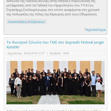
αίθουσα της Παλαιάς Βουλής (στην Αθήνα) η παρουσίαση της
μετάφρασης από τα Γαλλικά του Ημερολογίου του 1716 του
Στρατάρχη Σούλενμπουργκ, στο οποίο αναφέρεται στο χρονικό
της πολιορκίας της πόλης της Κέρκυρας από τους Οθωμανούς.
Ανασκοπήσεις Εκδηλώσεων
Περισσότερα
Το Φωνητικό Σύνολο του ΤΜΣ στο Bayreuth Festival Junger
Künstler
Δημοσίευση:
20-02-2018 12:37
|
Προβολές:
4858