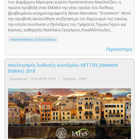
του Δημάρχου Κέρκυρας κυρίου Κωνσταντίνου Νικολούζου, η
πρώτη προβολή στην Ελλάδα της νέας ταινίας του διεθνώς
βραβευμένου κινηματογραφιστή Steven Bernstein, "Dominion". Μετά
την προβολή ακολούθησε συζήτηση με τον δημιουργό της ταινίας
την οποία συντόνισε ο Πρόεδρος του Τμήματος Τεχνών Ήχου και
Εικόνας, καθηγητής Νικόλαος-Γρηγόριος Κανελλόπουλος.
Ανασκοπήσεις Εκδηλώσεων
Περισσότερα
Απολογισμός διεθνούς συνεδρίου NETTIES (Network
Entities) 2018
Δημοσίευση:
15-05-2018 15:09
|
Προβολές:
2966