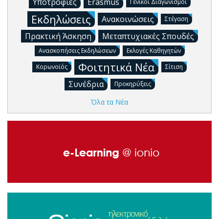
Υποτροφίες
Erasmus
Γενικοί Διαγωνισμοί
Εκδηλώσεις
Ανακοινώσεις
Στέγαση
Πρακτική Άσκηση
Μεταπτυχιακές Σπουδές
Ανασκοπήσεις Εκδηλώσεων
Εκλογές Καθηγητών
Φοιτητικά Νέα
Κορωνοϊός
Σίτιση
Συνέδρια
Προκηρύξεις
Όλα τα Νέα