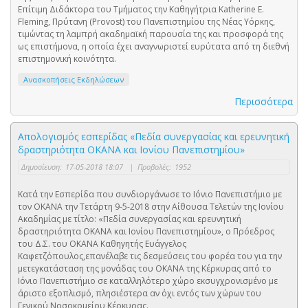
Επίτιμη Διδάκτορα του Τμήματος την Καθηγήτρια Katherine E.
Fleming, Πρύτανη (Provost) του Πανεπιστημίου της Νέας Υόρκης,
τιμώντας τη λαμπρή ακαδημαϊκή παρουσία της και προσφορά της
ως επιστήμονα, η οποία έχει αναγνωριστεί ευρύτατα από τη διεθνή
επιστημονική κοινότητα.
Ανασκοπήσεις Εκδηλώσεων
Περισσότερα
Απολογισμός εσπερίδας «Πεδία συνεργασίας και ερευνητική
δραστηριότητα ΟΚΑΝΑ και Ιονίου Πανεπιστημίου»
Δημοσίευση:
17-05-2018 18:07
|
Προβολές:
1952
Κατά την Εσπερίδα που συνδιοργάνωσε το Ιόνιο Πανεπιστήμιο με
τον ΟΚΑΝΑ την Τετάρτη 9-5-2018 στην Αίθουσα Τελετών της Ιονίου
Ακαδημίας με τίτλο: «Πεδία συνεργασίας και ερευνητική
δραστηριότητα ΟΚΑΝΑ και Ιονίου Πανεπιστημίου», ο Πρόεδρος
του Δ.Σ. του ΟΚΑΝΑ Καθηγητής Ευάγγελος
Καφετζόπουλος,επανέλαβε τις δεσμεύσεις του φορέα του για την
μετεγκατάσταση της μονάδας του ΟΚΑΝΑ της Κέρκυρας από το
Ιόνιο Πανεπιστήμιο σε καταλληλότερο χώρο εκσυγχρονισμένο με
άριστο εξοπλισμό, πλησιέστερα αν όχι εντός των χώρων του
Γενικού Νοσοκομείου Κέρκυρας.