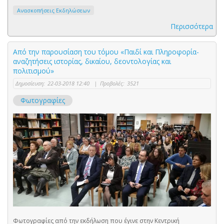
Ανασκοπήσεις Εκδηλώσεων
Περισσότερα
Aπό την παρουσίαση του τόμου «Παιδί και Πληροφορία-
αναζητήσεις ιστορίας, δικαίου, δεοντολογίας και
πολιτισμού»
Δημοσίευση:
22-03-2018 12:40
|
Προβολές:
3521
Φωτογραφίες
Φωτογραφίες από την εκδήλωση που έγινε στην Κεντρική