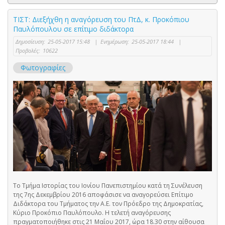
ΤΙΣΤ: Διεξήχθη η αναγόρευση του ΠτΔ, κ. Προκόπιου
Παυλόπουλου σε επίτιμο διδάκτορα
Δημοσίευση:
25-05-2017 15:48
|
Ενημέρωση:
25-05-2017 18:44
|
Προβολές:
10622
Φωτογραφίες
Το Τμήμα Ιστορίας του Ιονίου Πανεπιστημίου κατά τη Συνέλευση
της 7ης Δεκεμβρίου 2016 αποφάσισε να αναγορεύσει Επίτιμο
Διδάκτορα του Τμήματος την Α.Ε. τον Πρόεδρο της Δημοκρατίας,
Κύριο Προκόπιο Παυλόπουλο. Η τελετή αναγόρευσης
πραγματοποιήθηκε στις 21 Μαΐου 2017, ώρα 18.30 στην αίθουσα