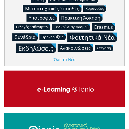
Μεταπτυχιακές Σπουδές
Κορωνοϊός
Υποτροφίες
Πρακτική Άσκηση
Erasmus
Εκλογές Καθηγητών
Γενικοί Διαγωνισμοί
Φοιτητικά Νέα
Συνέδρια
Προκηρύξεις
Εκδηλώσεις
Ανακοινώσεις
Στέγαση
Όλα τα Νέα