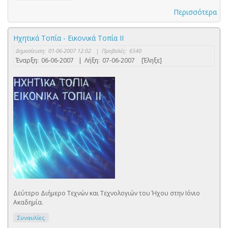
Περισσότερα
Ηχητικά Τοπία - Εικονικά Τοπία ΙΙ
Δημοσίευση:
01-06-2007 12:02
|
Προβολές:
6540
Έναρξη:
06-06-2007
|
Λήξη:
07-06-2007
[Έληξε]
Δεύτερο Διήμερο Τεχνών και Τεχνολογιών του Ήχου στην Ιόνιο
Ακαδημία.
Συναυλίες