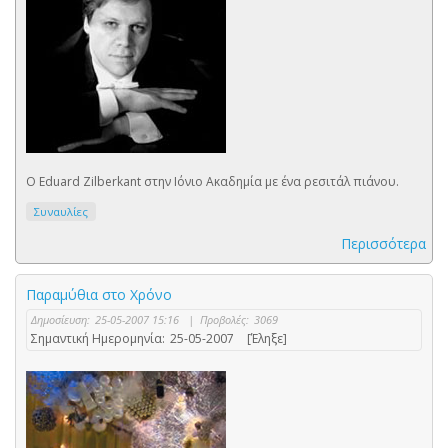
Ο Eduard Zilberkant στην Ιόνιο Ακαδημία με ένα ρεσιτάλ πιάνου.
Συναυλίες
Περισσότερα
Παραμύθια στο Χρόνο
Δημοσίευση:
25-05-2007 15:16
|
Προβολές:
3069
Σημαντική Ημερομηνία:
25-05-2007
[Έληξε]