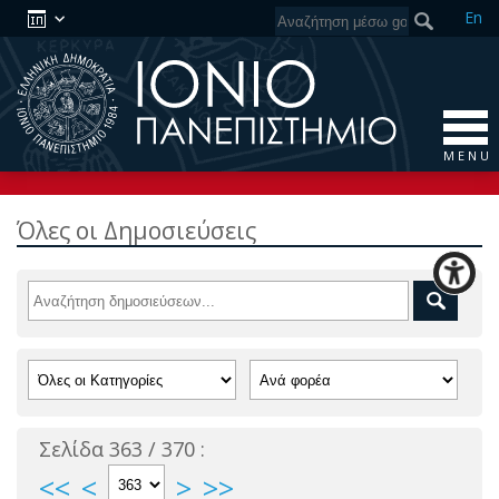
En
M E N U
Όλες οι Δημοσιεύσεις
Σελίδα 363 / 370 :
<<
<
>
>>