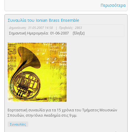
Περισσότερα
Συναυλία του Ionian Brass Ensemble
Δημοσίευση:
31-05-2007 14:58
|
Προβολές:
2863
Σημαντική Ημερομηνία:
01-06-2007
[Έληξε]
Εορταστική συναυλία για τα 15 χρόνια του Τμήματος Μουσικών
Σπουδών, στην Ιόνιο Ακαδημία στις 9 μμ.
Συναυλίες