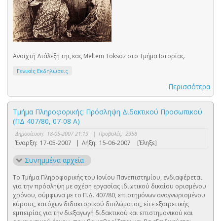
Ανοιχτή Διάλεξη της κας Meltem Toksöz στο Τμήμα Ιστορίας.
Γενικές Εκδηλώσεις
Περισσότερα
Τμήμα Πληροφορικής: Πρόσληψη Διδακτικού Προσωπικού
(ΠΔ 407/80, 07-08 Α)
Δημοσίευση:
18-05-2007 21:19
|
Προβολές:
2958
Έναρξη:
17-05-2007
|
Λήξη:
15-06-2007
[Έληξε]
Συνημμένα αρχεία
Το Τμήμα Πληροφορικής του Ιονίου Πανεπιστημίου, ενδιαφέρεται
για την πρόσληψη με σχέση εργασίας ιδιωτικού δικαίου ορισμένου
χρόνου, σύμφωνα με το Π.Δ. 407/80, επιστημόνων αναγνωρισμένου
κύρους, κατόχων διδακτορικού διπλώματος, είτε εξαιρετικής
εμπειρίας για την διεξαγωγή διδακτικού και επιστημονικού και