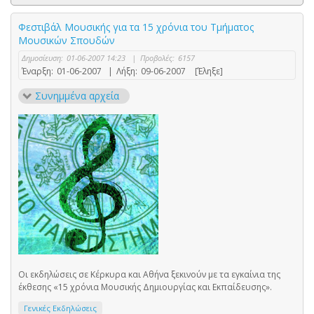
Φεστιβάλ Μουσικής για τα 15 χρόνια του Τμήματος
Μουσικών Σπουδών
Δημοσίευση:
01-06-2007 14:23
|
Προβολές:
6157
Έναρξη:
01-06-2007
|
Λήξη:
09-06-2007
[Έληξε]
Συνημμένα αρχεία
Οι εκδηλώσεις σε Κέρκυρα και Αθήνα ξεκινούν με τα εγκαίνια της
έκθεσης «15 χρόνια Μουσικής Δημιουργίας και Εκπαίδευσης».
Γενικές Εκδηλώσεις