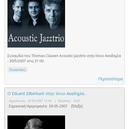
Συναυλία του Thomas Clausen Acoustic Jazztrio στην Ιόνιο Ακαδημία
- 30/5/2007 στις 21:00.
Συναυλίες
Περισσότερα
Ο Eduard Zilberkant στην Ιόνιο Ακαδημία...
Δημοσίευση:
26-05-2007 15:06
|
Προβολές:
3205
Σημαντική Ημερομηνία:
29-05-2007
[Έληξε]