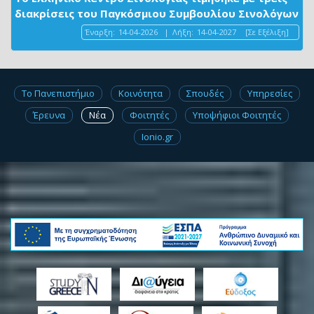
διακρίσεις του Παγκόσμιου Συμβουλίου Σινολόγων
Έναρξη:
14-04-2026
|
Λήξη:
14-04-2027
[Σε Εξέλιξη]
Το Πανεπιστήμιο
Κοινότητα
Σπουδές
Υπηρεσίες
Έρευνα
Νέα
Φοιτητές
Υποψήφιοι Φοιτητές
Ionio.gr