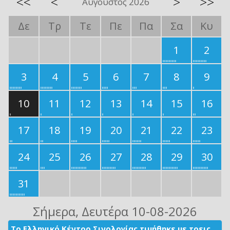
<<
<
>
>>
Αύγουστος 2026
Δε
Τρ
Τε
Πε
Πα
Σα
Κυ
1
2
3
4
5
6
7
8
9
10
11
12
13
14
15
16
17
18
19
20
21
22
23
24
25
26
27
28
29
30
31
Σήμερα
, Δευτέρα 10-08-2026
Το Ελληνικό Κέντρο Σινολογίας τιμήθηκε με τρεις