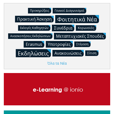
Προκηρύξεις
Γενικοί Διαγωνισμοί
Φοιτητικά Νέα
Πρακτική Άσκηση
Συνέδρια
Εκλογές Καθηγητών
Κορωνοϊός
Μεταπτυχιακές Σπουδές
Ανασκοπήσεις Εκδηλώσεων
Erasmus
Υποτροφίες
Στέγαση
Εκδηλώσεις
Ανακοινώσεις
Σίτιση
Όλα τα Νέα