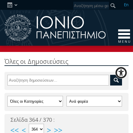
En
M E N U
Όλες οι Δημοσιεύσεις
Σελίδα 364 / 370 :
<<
<
>
>>