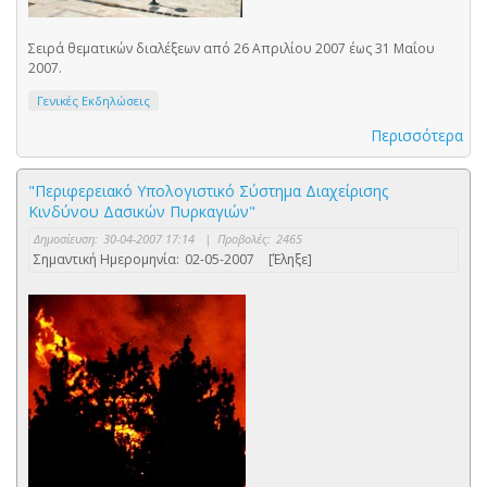
Σειρά θεματικών διαλέξεων από 26 Απριλίου 2007 έως 31 Μαΐου
2007.
Γενικές Εκδηλώσεις
Περισσότερα
"Περιφερειακό Υπολογιστικό Σύστημα Διαχείρισης
Κινδύνου Δασικών Πυρκαγιών"
Δημοσίευση:
30-04-2007 17:14
|
Προβολές:
2465
Σημαντική Ημερομηνία:
02-05-2007
[Έληξε]