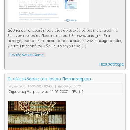
Δόθηκε στη δημοσιότητα ο νέος δικτυακός τόπος της Επιτροπής
Ερευνών του Ιονίου Πανεπιστημίου. URL: www.ionio.gr/rc Στα
περιεχόμενα του δικτυακού τόπου περιλαμβάνονται πληροφορίες
για την Επιτροπή, τα μέλη και το έργο τους, (...)
Γενικές Ανακοινώσεις
Περισσότερα
Οι νέες εκδόσεις του Ιονίου Πανεπιστημίου...
Δημοσίευση:
11-05-2007 08:45
|
Προβολές:
3619
Σημαντική Ημερομηνία:
16-05-2007
[Έληξε]