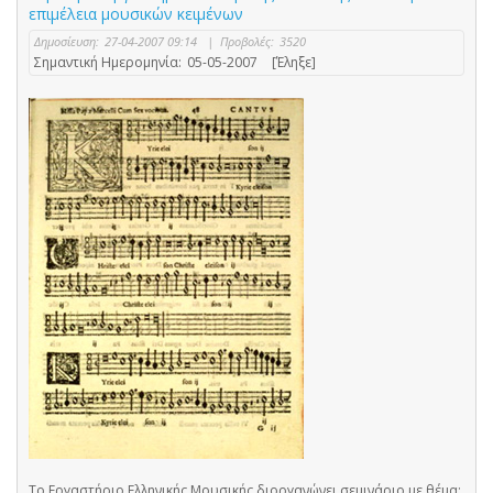
επιμέλεια μουσικών κειμένων
Δημοσίευση:
27-04-2007 09:14
|
Προβολές:
3520
Σημαντική Ημερομηνία:
05-05-2007
[Έληξε]
Το Εργαστήριο Ελληνικής Μουσικής διοργανώνει σεμινάριο με θέμα: