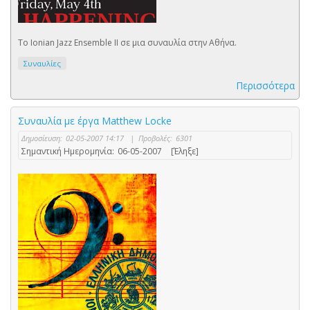
Το Ionian Jazz Ensemble II σε μια συναυλία στην Αθήνα.
Συναυλίες
Περισσότερα
Συναυλία με έργα Matthew Locke
Δημοσίευση:
02-05-2007 14:17
|
Προβολές:
6301
Σημαντική Ημερομηνία:
06-05-2007
[Έληξε]