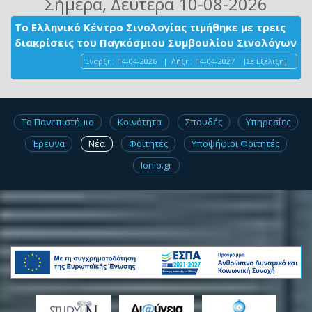
Σήμερα
, Δευτέρα 10-08-2026
Το Ελληνικό Κέντρο Σινολογίας τιμήθηκε με τρεις
διακρίσεις του Παγκόσμιου Συμβουλίου Σινολόγων
Έναρξη:
14-04-2026
|
Λήξη:
14-04-2027
[Σε Εξέλιξη]
Το Πανεπιστήμιο
Κοινότητα
Σπουδές
Υπηρεσίες
Έρευνα
Νέα
Φοιτητές
Υποψήφιοι Φοιτητές
Ionio.gr