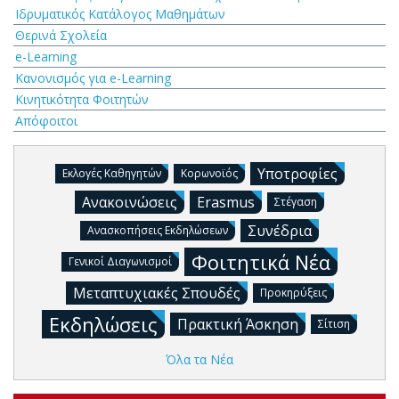
Ιδρυματικός Κατάλογος Μαθημάτων
Θερινά Σχολεία
e-Learning
Κανονισμός για e-Learning
Κινητικότητα Φοιτητών
Απόφοιτοι
Υποτροφίες
Εκλογές Καθηγητών
Κορωνοϊός
Ανακοινώσεις
Erasmus
Στέγαση
Συνέδρια
Ανασκοπήσεις Εκδηλώσεων
Φοιτητικά Νέα
Γενικοί Διαγωνισμοί
Μεταπτυχιακές Σπουδές
Προκηρύξεις
Εκδηλώσεις
Πρακτική Άσκηση
Σίτιση
Όλα τα Νέα