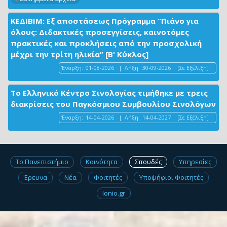
ΚΕΔΙΒΙΜ: Εξ αποστάσεως Πρόγραμμα “Πιάνο για
όλους: Διδακτικές προσεγγίσεις, καινοτόμες
πρακτικές και προκλήσεις από την προσχολική
μέχρι την τρίτη ηλικία” [Β' Κύκλος]
Έναρξη:
01-08-2026
|
Λήξη:
30-09-2026
[Σε Εξέλιξη]
Το Ελληνικό Κέντρο Σινολογίας τιμήθηκε με τρεις
διακρίσεις του Παγκόσμιου Συμβουλίου Σινολόγων
Έναρξη:
14-04-2026
|
Λήξη:
14-04-2027
[Σε Εξέλιξη]
Το Πανεπιστήμιο
Κοινότητα
Σπουδές
Υπηρεσίες
Έρευνα
Νέα
Φοιτητές
Υποψήφιοι Φοιτητές
Ionio.gr