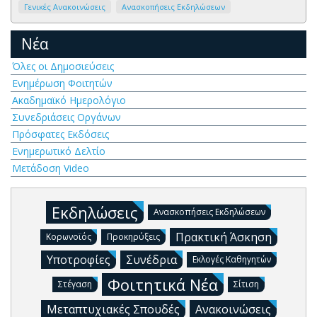
Γενικές Ανακοινώσεις
Ανασκοπήσεις Εκδηλώσεων
Νέα
Όλες οι Δημοσιεύσεις
Ενημέρωση Φοιτητών
Ακαδημαϊκό Ημερολόγιο
Συνεδριάσεις Οργάνων
Πρόσφατες Εκδόσεις
Ενημερωτικό Δελτίο
Μετάδοση Video
Εκδηλώσεις
Ανασκοπήσεις Εκδηλώσεων
Πρακτική Άσκηση
Κορωνοϊός
Προκηρύξεις
Υποτροφίες
Συνέδρια
Εκλογές Καθηγητών
Φοιτητικά Νέα
Στέγαση
Σίτιση
Μεταπτυχιακές Σπουδές
Ανακοινώσεις