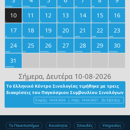
3
4
5
6
7
8
9
10
11
12
13
14
15
16
17
18
19
20
21
22
23
24
25
26
27
28
29
30
31
Σήμερα
, Δευτέρα 10-08-2026
Το Ελληνικό Κέντρο Σινολογίας τιμήθηκε με τρεις
διακρίσεις του Παγκόσμιου Συμβουλίου Σινολόγων
Έναρξη:
14-04-2026
|
Λήξη:
14-04-2027
[Σε Εξέλιξη]
Το Πανεπιστήμιο
Κοινότητα
Σπουδές
Υπηρεσίες