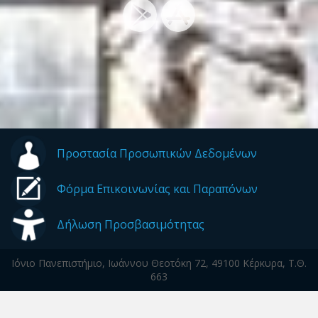
Προστασία Προσωπικών Δεδομένων
Φόρμα Επικοινωνίας και Παραπόνων
Δήλωση Προσβασιμότητας
Ιόνιο Πανεπιστήμιο, Ιωάννου Θεοτόκη 72, 49100 Κέρκυρα, Τ.Θ.
663