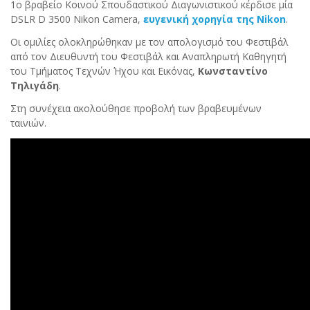
1ο βραβείο Κοινού Σπουδαστικού Διαγωνιστικού κέρδισε μία
DSLR D 3500 Nikon Camera,
ευγενική χορηγία της Nikon
.
Οι ομιλίες ολοκληρώθηκαν με τον απολογισμό του Φεστιβάλ
από τον Διευθυντή του Φεστιβάλ και Αναπληρωτή Καθηγητή
του Τμήματος Τεχνών Ήχου και Εικόνας,
Κωνσταντίνο
Τηλιγάδη
.
Στη συνέχεια ακολούθησε προβολή των βραβευμένων
ταινιών.