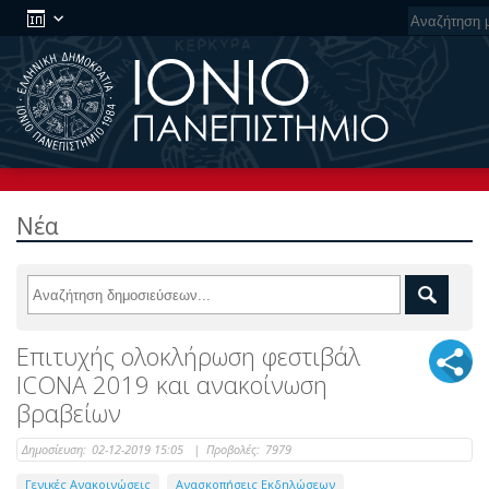
Νέα
Επιτυχής ολοκλήρωση φεστιβάλ
ICONA 2019 και ανακοίνωση
βραβείων
Δημοσίευση:
02-12-2019 15:05
|
Προβολές:
7979
Γενικές Ανακοινώσεις
Ανασκοπήσεις Εκδηλώσεων