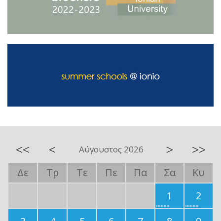
<<
<
>
>>
Αύγουστος 2026
Δε
Τρ
Τε
Πε
Πα
Σα
Κυ
1
2