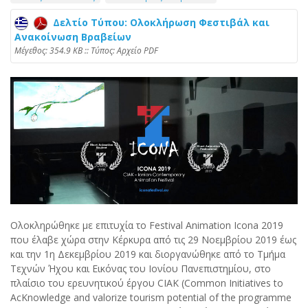
Δελτίο Τύπου: Oλοκλήρωση Φεστιβάλ και
Ανακοίνωση Βραβείων
Mέγεθος: 354.9 KB :: Τύπος: Αρχείο PDF
Ολοκληρώθηκε με επιτυχία το Festival Animation Icona 2019
που έλαβε χώρα στην Κέρκυρα από τις 29 Νοεμβρίου 2019 έως
και την 1η Δεκεμβρίου 2019 και διοργανώθηκε από το Τμήμα
Τεχνών Ήχου και Εικόνας του Ιονίου Πανεπιστημίου, στο
πλαίσιο του ερευνητικού έργου CIAK (Common Initiatives to
AcKnowledge and valorize tourism potential of the programme