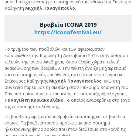
area through cinema) με επιστημονικό υπεύθυνο τον Επίκουρο
Καθηγητή
Μιχαήλ Παναγόπουλο
.
Βραβεία ICONA 2019
https://iconafestival.eu/
Το τριήμερο των προβολών και των αφιερωμάτων
κορυφώθηκε την Κυριακή 1η Δεκεμβρίου 2019, στην αίθουσα
τελετών της Ιονίου Ακαδημίας, όπου έλαβε χώρα η τελετή
ανακοίνωσης των βραβείων. Την τελετή άνοιξε με χαιρετισμό
του ο επιστημονικός υπεύθυνος του ερευνητικού έργου και
Επίκουρος Καθηγητής
Μιχαήλ Παναγόπουλος
, ενώ στη
συνέχεια παρέδωσε τη σκυτάλη στον Επίκουρο Καθηγητή του
Πανεπιστημίου Αιγαίου και μέλος της επιτροπής αξιολόγησης,
Παναγιώτη Κυριακουλάκο
, ο οποίος αναφέρθηκε στο έργο
της επιτροπής αξιολόγησης.
Τα βραβεία χωρίζονται σε βραβεία επιτροπής και σε βραβεία
κοινού. Τα βραβεία κοινού προέκυψαν από σύστημα
ηλεκτρονικής ψηφοφορίας που ήταν διαθέσιμο στο κοινό τις
ημέρες διεξαγωγής του φεστιβάλ.