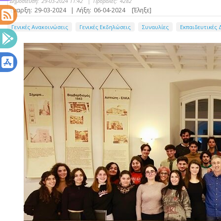
Δημοσίευση:
29-03-2024 11:42
|
Προβολές:
4282
Έναρξη:
29-03-2024
|
Λήξη:
06-04-2024
[Έληξε]
Γενικές Ανακοινώσεις
Γενικές Εκδηλώσεις
Συναυλίες
Εκπαιδευτικές 