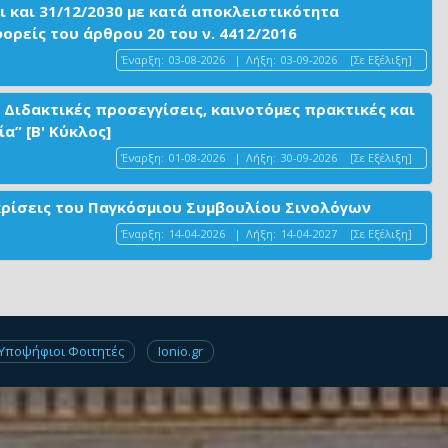
ι και 31/12/2030 με κατά αποκλειστικότητα
είς του άρθρου 20 του ν. 4412/2016
Έναρξη:
03-08-2026
|
Λήξη:
03-09-2026
[Σε Εξέλιξη]
 Διδακτικές προσεγγίσεις, καινοτόμες πρακτικές και
α” [Β' Κύκλος]
Έναρξη:
01-08-2026
|
Λήξη:
30-09-2026
[Σε Εξέλιξη]
ακρίσεις του Παγκόσμιου Συμβουλίου Σινολόγων
Έναρξη:
14-04-2026
|
Λήξη:
14-04-2027
[Σε Εξέλιξη]
Υποψήφιοι Φοιτητές
Ionio.gr