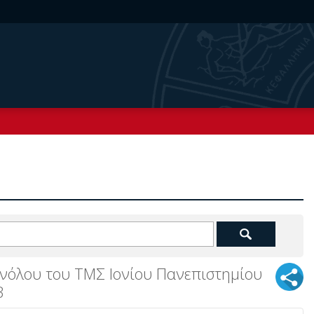
νόλου του ΤΜΣ Ιονίου Πανεπιστημίου
3