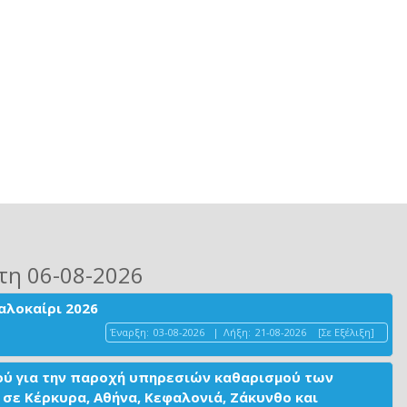
τη 06-08-2026
αλοκαίρι 2026
Έναρξη:
03-08-2026
|
Λήξη:
21-08-2026
[Σε Εξέλιξη]
ού για την παροχή υπηρεσιών καθαρισμού των
σε Κέρκυρα, Αθήνα, Κεφαλονιά, Ζάκυνθο και