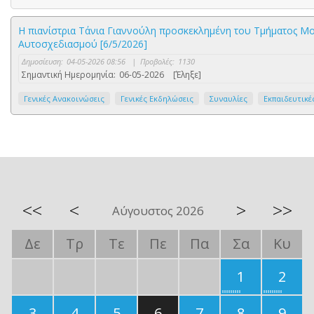
Η πιανίστρια Τάνια Γιαννούλη προσκεκλημένη του Τμήματος 
Αυτοσχεδιασμού [6/5/2026]
Δημοσίευση:
04-05-2026 08:56
|
Προβολές:
1130
Σημαντική Ημερομηνία:
06-05-2026
[Έληξε]
Γενικές Ανακοινώσεις
Γενικές Εκδηλώσεις
Συναυλίες
Εκπαιδευτικέ
<<
<
>
>>
Αύγουστος 2026
Δε
Τρ
Τε
Πε
Πα
Σα
Κυ
1
2
3
4
5
6
7
8
9