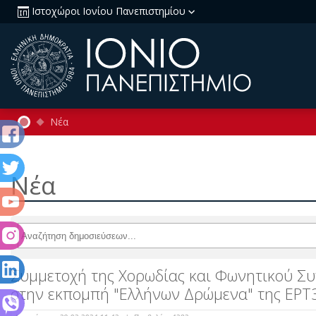
Ιστοχώροι Ιονίου Πανεπιστημίου
Νέα
Νέα
Συμμετοχή της Χορωδίας και Φωνητικού Συ
στην εκπομπή "Ελλήνων Δρώμενα" της ΕΡΤ