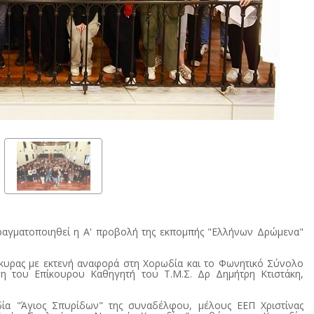
πραγματοποιηθεί η Α' προβολή της εκπομπής "Ελλήνων Δρώμενα"
ρκυρας με εκτενή αναφορά στη Χορωδία και το Φωνητικό Σύνολο
 του Επίκουρου Καθηγητή του Τ.Μ.Σ. Δρ Δημήτρη Κτιστάκη,
δία "Άγιος Σπυρίδων" της συναδέλφου, μέλους ΕΕΠ Χριστίνας