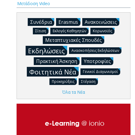
Μετάδοση Video
Συνέδρια
Erasmus
Ανακοινώσεις
Σίτιση
Εκλογές Καθηγητών
Κορωνοϊός
Μεταπτυχιακές Σπουδές
Εκδηλώσεις
Ανασκοπήσεις Εκδηλώσεων
Πρακτική Άσκηση
Υποτροφίες
Φοιτητικά Νέα
Γενικοί Διαγωνισμοί
Προκηρύξεις
Στέγαση
Όλα τα Νέα