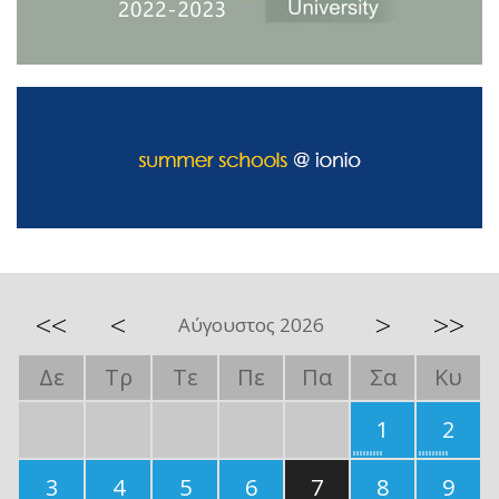
<<
<
>
>>
Αύγουστος 2026
Δε
Τρ
Τε
Πε
Πα
Σα
Κυ
1
2
3
4
5
6
7
8
9