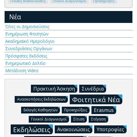
Γενικές Ανακοινώσεις
Γενικοί Διαγωνισμοί
Προκηρύξεις
Νέα
Όλες οι Δημοσιεύσεις
Ενημέρωση Φοιτητών
Ακαδημαϊκό Ημερολόγιο
Συνεδριάσεις Οργάνων
Πρόσφατες Εκδόσεις
Ενημερωτικό Δελτίο
Μετάδοση Video
Πρακτική Άσκηση
Συνέδρια
Φοιτητικά Νέα
Ανασκοπήσεις Εκδηλώσεων
Erasmus
Εκλογές Καθηγητών
Προκηρύξεις
Γενικοί Διαγωνισμοί
Σίτιση
Στέγαση
Εκδηλώσεις
Ανακοινώσεις
Υποτροφίες