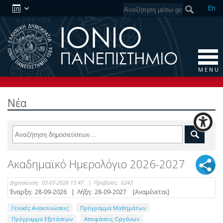
En
M E N U
Νέα
Ακαδημαϊκό Ημερολόγιο 2026-2027
Δημοσίευση:
03-07-2026 15:47
|
Προβολές:
6243
Έναρξη:
28-09-2026
|
Λήξη:
28-09-2027
[Αναμένεται]
Γενικές Ανακοινώσεις
Πρόγραμμα Μαθημάτων
Πρόγραμμα Εξετάσεων
Αποφάσεις Οργάνων