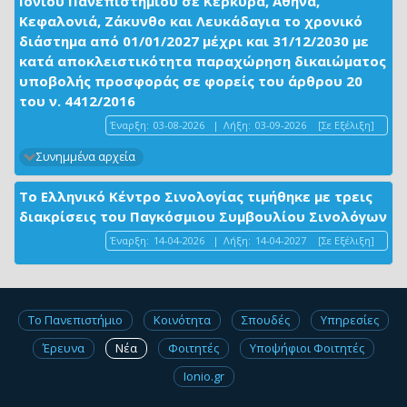
Ιονίου Πανεπιστημίου σε Κέρκυρα, Αθήνα,
Κεφαλονιά, Ζάκυνθο και Λευκάδαγια το χρονικό
διάστημα από 01/01/2027 μέχρι και 31/12/2030 με
κατά αποκλειστικότητα παραχώρηση δικαιώματος
υποβολής προσφοράς σε φορείς του άρθρου 20
του ν. 4412/2016
Έναρξη:
03-08-2026
|
Λήξη:
03-09-2026
[Σε Εξέλιξη]
Συνημμένα αρχεία
Το Ελληνικό Κέντρο Σινολογίας τιμήθηκε με τρεις
διακρίσεις του Παγκόσμιου Συμβουλίου Σινολόγων
Έναρξη:
14-04-2026
|
Λήξη:
14-04-2027
[Σε Εξέλιξη]
Το Πανεπιστήμιο
Κοινότητα
Σπουδές
Υπηρεσίες
Έρευνα
Νέα
Φοιτητές
Υποψήφιοι Φοιτητές
Ionio.gr