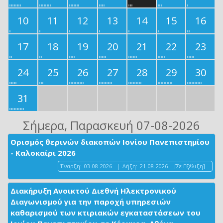
10
11
12
13
14
15
16
17
18
19
20
21
22
23
24
25
26
27
28
29
30
31
Σήμερα
, Παρασκευή 07-08-2026
Ορισμός θερινών διακοπών Ιονίου Πανεπιστημίου
- Καλοκαίρι 2026
Έναρξη:
03-08-2026
|
Λήξη:
21-08-2026
[Σε Εξέλιξη]
Διακήρυξη Ανοικτού Διεθνή Ηλεκτρονικού
Διαγωνισμού για την παροχή υπηρεσιών
καθαρισμού των κτιριακών εγκαταστάσεων του