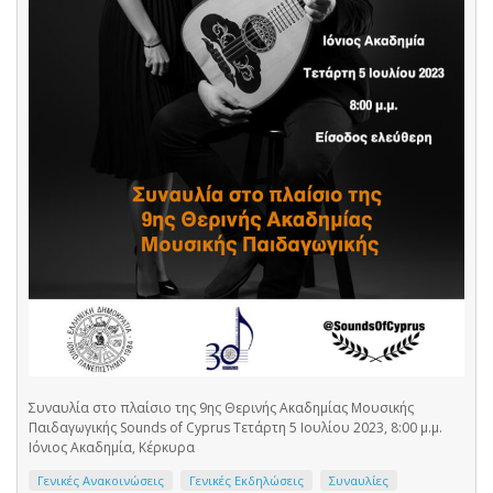
Συναυλία στο πλαίσιο της 9ης Θερινής Ακαδημίας Μουσικής
Παιδαγωγικής Sounds of Cyprus Τετάρτη 5 Ιουλίου 2023, 8:00 μ.μ.
Ιόνιος Ακαδημία, Κέρκυρα
Γενικές Ανακοινώσεις
Γενικές Εκδηλώσεις
Συναυλίες