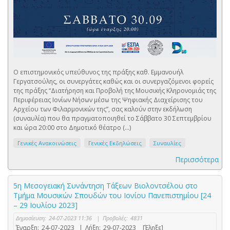
Ο επιστημονικός υπεύθυνος της πράξης καθ. Εμμανουήλ
Γεργατσούλης, οι συνεργάτες καθώς και οι συνεργαζόμενοι φορείς
της πράξης “Διατήρηση και Προβολή της Μουσικής Κληρονομιάς της
Περιφέρειας Ιονίων Νήσων μέσω της Ψηφιακής Διαχείρισης του
Αρχείου των Φιλαρμονικών της”, σας καλούν στην εκδήλωση
(συναυλία) που θα πραγματοποιηθεί το Σάββατο 30 Σεπτεμβρίου
και ώρα 20:00 στο Δημοτικό θέατρο (...)
Γενικές Ανακοινώσεις
Γενικές Εκδηλώσεις
Συναυλίες
Περισσότερα
5η Μεσογειακή Συνάντηση Τάξεων Βιολοντσέλου στο
Τμήμα Μουσικών Σπουδών του Ιονίου Πανεπιστημίου [24
– 29 Ιουλίου 2023]
Δημοσίευση:
24-07-2023 11:36
|
Προβολές:
4831
Έναρξη:
24-07-2023
|
Λήξη:
29-07-2023
[Έληξε]