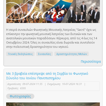
Η σειρά συναυλιών Φωνητικής Μουσικής Λατρείας "Sacrέ" έχει ως
επίκεντρο την φωνητική μουσική λατρείας των δυτικών και των
ανατολικών μουσικών παραδόσεων. Κέρκυρα, από τις 4 έως τις 14
Οκτωβρίου 2024. Όλες οι συναυλίες είναι δωρεάν και συντελούν
στην πολιτιστική δραστηριότητα του νησιού.
Γενικές Εκδηλώσεις
Συναυλίες
Δραστηριότητες Μελών
Περισσότερα
Με 3 βραβεία επέστρεψε από τη Σερβία το Φωνητικό
Σύνολο του Ιονίου Πανεπιστημίου
Δημοσίευση:
09-07-2024 11:35
|
Ενημέρωση:
10-07-2024 16:31
|
Προβολές:
6595
Φωτογραφίες