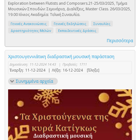
Exploration between Flutists and Composers.21-25/03/2025, Τμήμα
Μουσικών Σπουδών: Σεμινάρια, Διαλέξεις, Master Class. 26/03/2025,
19.00 Ιόνιος Ακαδημία: Τελική Συναυλία.
Γενικές Ανακοινώσεις
Γενικές Εκδηλώσεις
Συναυλίες
Δραστηριότητες Μελών
Εκπαιδευτικές Δράσεις
Περισσότερα
Χριστουγεννιάτικη διαδραστική μουσική παράσταση
Δημοσίευση:
11-12-2024 14:43
|
Προβολές:
1711
Έναρξη:
11-12-2024
|
Λήξη:
16-12-2024
[Έληξε]
Συνημμένα αρχεία