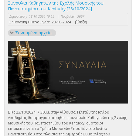
Συναυλία Καθηγητών της Σχολής Μουσικής του
Πανεπιστημίου του Kentucky [23/10/2024]
Δημοσίευση:
18-10-2024 10:13
|
Προβολές:
3667
Σημαντική Ημερομηνία:
23-10-2024
[Έληξε]
Συνημμένα αρχεία
ΣΤις 23/10/2024, 7.30μμ, στην Αίθουσα Τελετών της Ιονίου
Ακαδημίας θα πραγματοποιηθεί η συναυλία Καθηγητών της Σχολής
Μουσικής του Πανεπιστημίου του Kentucky, οι οποίοι
επισκέπτονται το Τμήμα Μουσικών Σπουδών του Ιονίου
Πανεπιστημίου στα πλαίσια της Διμερούς Συμφωνίας του