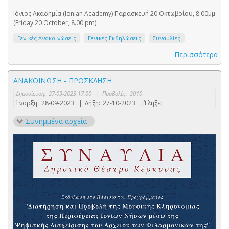
Ιόνιος Ακαδημία (Ionian Academy) Παρασκευή 20 Οκτωβρίου, 8.00μμ
(Friday 20 October, 8.00 pm)
Γενικές Ανακοινώσεις
Γενικές Εκδηλώσεις
Συναυλίες
Περισσότερα
ΑΝΑΚΟΙΝΩΣΗ - ΠΡΟΣΚΛΗΣΗ
Δημοσίευση:
27-09-2023 17:00
|
Προβολές:
2010
Έναρξη:
28-09-2023
|
Λήξη:
27-10-2023
[Έληξε]
Συνημμένα αρχεία