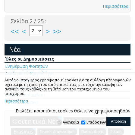
Περισσότερα
Σελίδα 2 / 25 :
<<
<
>
>>
Νέα
Όλες οι Δημοσιεύσεις
Ενημέρωση Φοιτητών
Ακαδημαϊκό Ημερολόγιο
Αυτός ο ιστοχώρος χρησιμοποιεί cookies για τη συλλογή πληροφοριών
Συνεδριάσεις Οργάνων
σχετικά με τη χρήση του από επισκέπτες, με στόχο την κάλυψη των
Πρόσφατες Εκδόσεις
αναγκών τους καθώς και τη βελτίωση του περιεχομένου του
ιστοχώρου.
Ενημερωτικό Δελτίο
Περισσότερα
Μετάδοση Video
Επιλέξτε ποιοι τύποι cookies θέλετε να χρησιμοποιηθούν
Φοιτητικά Νέα
Μεταπτυχιακές Σπουδές
Αναγκαία
Επιδόσεων
Erasmus
Γενικοί Διαγωνισμοί
Προκηρύξεις
Σίτιση