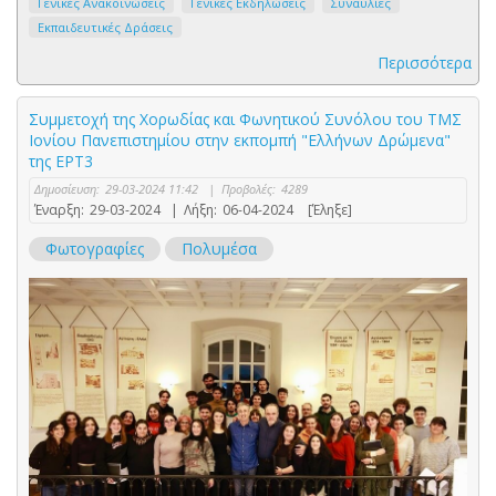
Γενικές Ανακοινώσεις
Γενικές Εκδηλώσεις
Συναυλίες
Εκπαιδευτικές Δράσεις
Περισσότερα
Συμμετοχή της Χορωδίας και Φωνητικού Συνόλου του ΤΜΣ
Ιονίου Πανεπιστημίου στην εκπομπή "Ελλήνων Δρώμενα"
της ΕΡΤ3
Δημοσίευση:
29-03-2024 11:42
|
Προβολές:
4289
Έναρξη:
29-03-2024
|
Λήξη:
06-04-2024
[Έληξε]
Φωτογραφίες
Πολυμέσα