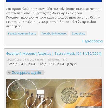
Σας προσκαλούμε στη συναυλία του PolyChroma Brass Quintet που
αποτελείται από Καθηγητές της Μουσικής Σχολής του
Πανεπιστημίου του Kentucky και η οποία θα πραγματοποιηθεί την
Πέμπτη 17 Οκτωβρίου, 7.30μμ, στην Αίθουσα Τελετών της Ιονίου
Ακαδημίας.
Γενικές Ανακοινώσεις
Γενικές Εκδηλώσεις
Συναυλίες
Περισσότερα
Φωνητική Μουσική Λατρείας | Sacred Music [04-14/10/2024]
Δημοσίευση:
04-10-2024 15:06
|
Προβολές:
1510
Έναρξη:
04-10-2024
|
Λήξη:
17-10-2024
[Έληξε]
Συνημμένα αρχεία