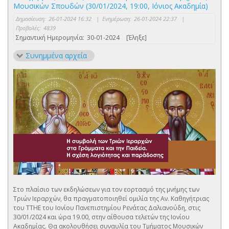
Μουσικών Σπουδών (30/01/2024, 19:00, Ιόνιος Ακαδημία)
Δημοσίευση:
26-01-2024 16:32
|
Ενημέρωση:
26-01-2024 22:37
|
Προβολές:
4839
Σημαντική Ημερομηνία:
30-01-2024
[Έληξε]
Συνημμένα αρχεία
Στο πλαίσιο των εκδηλώσεων για τον εορτασμό της μνήμης των
Τριών Ιεραρχών, θα πραγματοποιηθεί ομιλία της Αν. Καθηγήτριας
του ΤΤΗΕ του Ιονίου Πανεπιστημίου Ρενάτας Δαλιανούδη, στις
30/01/2024 και ώρα 19.00, στην αίθουσα τελετών της Ιονίου
Ακαδημίας. Θα ακολουθήσει συναυλία του Τμήματος Μουσικών