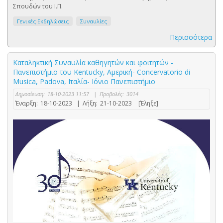
Σπουδών του Ι.Π.
Γενικές Εκδηλώσεις
Συναυλίες
Περισσότερα
Καταληκτική Συναυλία καθηγητών και φοιτητών -
Πανεπιστήμιο του Kentucky, Αμερική- Concervatorio di
Musica, Padova, Ιταλία- Ιόνιο Πανεπιστήμιο
Δημοσίευση:
18-10-2023 11:57
|
Προβολές:
3014
Έναρξη:
18-10-2023
|
Λήξη:
21-10-2023
[Έληξε]