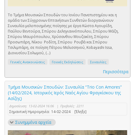
Το Τμήμα Μουσικών Σπουδών του Ιονίου Πανεπιστημίου και η
ομάδα των Σύγχρονων Επτανήσιων Συνθετών διοργανώνουν
Συναυλία μελοποιημένης ποίησης με έργα Κώστα Αγουρίδη,
Παύλου Βεντούρα, Σπύρου Δεληγιαννόπουλου, Σπύρου Μάζη,
Σπύρου Μαυρόπουλου, Χρύσανθου Μουζακίτη, Σπύρου
Προσωπάρη, Νίκου Ροδίτη, Σπύρου Ρουβά και Σπύρου
Τσιλιμπάρη, σε ποίηση Πέτρου Μελισσηνού, Kobayashi Issa,
Διονυσίου Σολωμού, (...)
Γενικές Ανακοινώσεις
Γενικές Εκδηλώσεις
Συναυλίες
Περισσότερα
Τμήμα Μουσικών Σπουδών: Συναυλία “Trio Con Amores”
(14/02/2024, Ιστορικός Ιερός Ναός Αγίου Φραγκίσκου της
Ασίζης)
Δημοσίευση:
13-02-2024 16:06
|
Προβολές:
2211
Σημαντική Ημερομηνία:
14-02-2024
[Έληξε]
Συνημμένα αρχεία