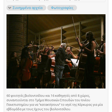
Συνημμένα αρχεία
Φωτογραφίες
60 φοιτητές βιολοντσέλου και 16 καθηγητές από 8 χώρες,
συναντιούνται στο Τμήμα Μουσικών Σπουδών του Ιονίου
Πανεπιστημίου για να “κατακτήσουν” το νησί της Κέρκυρας για μία
εβδομάδα με τους ήχους του βιολοντσέλου.