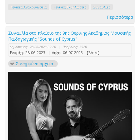
Γενικές Ανακοινώσεις
Γενικές Εκδηλώσεις
Συναυλίες
Περισσότερα
Συναυλία στο πλαίσιο της 9ης Θερινής Ακαδημίας Μουσικής
Παιδαγωγικής "Sounds of Cyprus"
Δημοσίευση:
28-06-2023 09:26
|
Προβολές:
5520
Έναρξη:
28-06-2023
|
Λήξη:
06-07-2023
[Έληξε]
Συνημμένα αρχεία