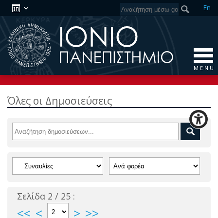
En
M E N U
Όλες οι Δημοσιεύσεις
Σελίδα 2 / 25 :
<<
<
>
>>