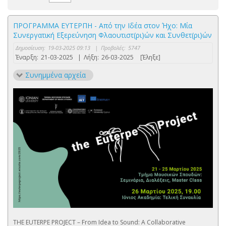
ΠΡΟΓΡΑΜΜΑ ΕΥΤΕΡΠΗ - Από την Ιδέα στον Ήχο: Μία
Συνεργατική Εξερεύνηση Φλαουτιστ(ρι)ών και Συνθετ(ρι)ών
Δημοσίευση:
19-03-2025 09:13
|
Προβολές:
5747
Έναρξη:
21-03-2025
|
Λήξη:
26-03-2025
[Έληξε]
Συνημμένα αρχεία
THE EUTERPE PROJECT – From Idea to Sound: A Collaborative