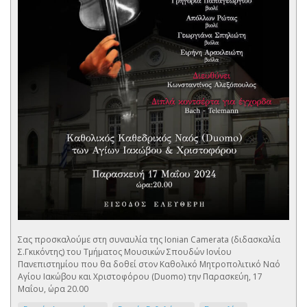
Σας προσκαλούμε στη συναυλία της Ionian Camerata (διδασκαλία
Σ.Γκικόντης) του Τμήματος Μουσικών Σπουδών Ιονίου
Πανεπιστημίου που θα δοθεί στον Καθολικό Μητροπολιτικό Ναό
Αγίου Ιακώβου και Χριστοφόρου (Duomo) την Παρασκεύη, 17
Μαΐου, ώρα 20.00