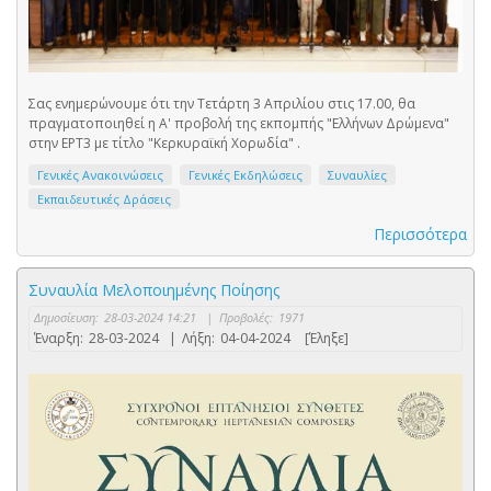
Σας ενημερώνουμε ότι την Τετάρτη 3 Απριλίου στις 17.00, θα
πραγματοποιηθεί η Α' προβολή της εκπομπής "Ελλήνων Δρώμενα"
στην ΕΡΤ3 με τίτλο "Κερκυραϊκή Χορωδία" .
Γενικές Ανακοινώσεις
Γενικές Εκδηλώσεις
Συναυλίες
Εκπαιδευτικές Δράσεις
Περισσότερα
Συναυλία Μελοποιημένης Ποίησης
Δημοσίευση:
28-03-2024 14:21
|
Προβολές:
1971
Έναρξη:
28-03-2024
|
Λήξη:
04-04-2024
[Έληξε]