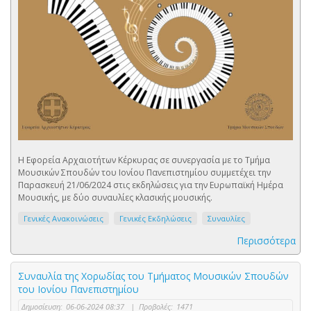
Η Εφορεία Αρχαιοτήτων Κέρκυρας σε συνεργασία με το Τμήμα
Μουσικών Σπουδών του Ιονίου Πανεπιστημίου συμμετέχει την
Παρασκευή 21/06/2024 στις εκδηλώσεις για την Ευρωπαϊκή Ημέρα
Μουσικής, με δύο συναυλίες κλασικής μουσικής.
Γενικές Ανακοινώσεις
Γενικές Εκδηλώσεις
Συναυλίες
Περισσότερα
Συναυλία της Χορωδίας του Τμήματος Μουσικών Σπουδών
του Ιονίου Πανεπιστημίου
Δημοσίευση:
06-06-2024 08:37
|
Προβολές:
1471