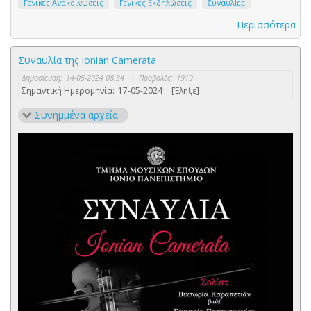
Γενικές Ανακοινώσεις
Γενικές Εκδηλώσεις
Συναυλίες
Περισσότερα
Συναυλία της Ionian Camerata
Δημοσίευση:
14-05-2024 08:34
|
Προβολές:
1919
Σημαντική Ημερομηνία:
17-05-2024
[Έληξε]
Συνημμένα αρχεία