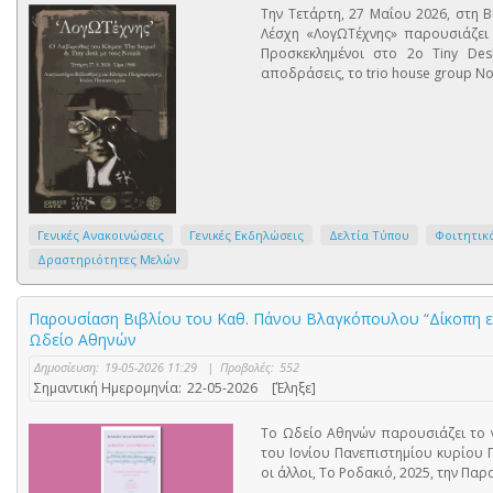
Την Τετάρτη, 27 Μαΐου 2026, στη 
Λέσχη «ΛογΩΤέχνης» παρουσιάζει 
Προσκεκλημένοι στο 2ο Tiny Des
αποδράσεις, το trio house group Noi
Γενικές Ανακοινώσεις
Γενικές Εκδηλώσεις
Δελτία Τύπου
Φοιτητικ
Δραστηριότητες Μελών
Παρουσίαση Βιβλίου του Καθ. Πάνου Βλαγκόπουλου “Δίκοπη ενα
Ωδείο Αθηνών
Δημοσίευση:
19-05-2026 11:29
|
Προβολές:
552
Σημαντική Ημερομηνία:
22-05-2026
[Έληξε]
Το Ωδείο Αθηνών παρουσιάζει το 
του Ιονίου Πανεπιστημίου κυρίου 
οι άλλοι, Το Ροδακιό, 2025, την Π