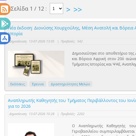
>
>>
Σελίδα 1 / 12 :
Νέα έκδοση: Διονύσης Χουρχούλης, Μέση Ανατολή και Βόρεια Αφ
Ιστορία
Δημοσίευση:
13-07-2026 13:05
|
Προβολές:
542
Δημοσιεύτηκε στο αποθετήριο της 
και Βόρεια Αφρική στον 20ό αιώνα:
Τμήματος Ιστορίας και ΨΑΕ, Αναπλ
Εκδόσεις
Έρευνα
Δραστηριότητες Μελών
Αναπληρωτής Καθηγητής του Τμήματος Περιβάλλοντος του Ιονί
για το 2026
Δημοσίευση:
13-07-2026 10:28
|
Προβολές:
2202
Ο Αναπληρωτής Καθηγητής του 
Γεροβασιλείου συμπεριλαμβάνεται 