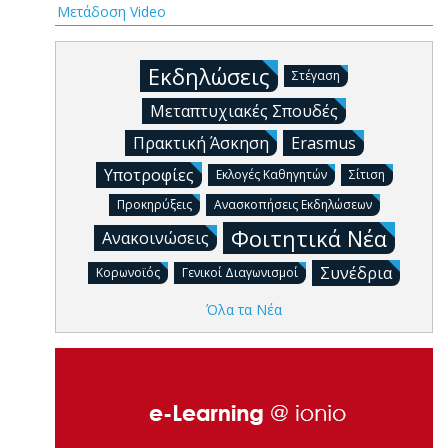
Μετάδοση Video
Εκδηλώσεις
Στέγαση
Μεταπτυχιακές Σπουδές
Πρακτική Άσκηση
Erasmus
Υποτροφίες
Εκλογές Καθηγητών
Σίτιση
Προκηρύξεις
Ανασκοπήσεις Εκδηλώσεων
Φοιτητικά Νέα
Ανακοινώσεις
Συνέδρια
Κορωνοϊός
Γενικοί Διαγωνισμοί
Όλα τα Νέα