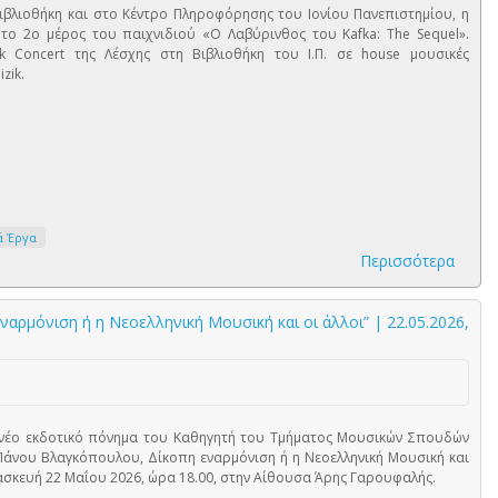
Βιβλιοθήκη και στο Κέντρο Πληροφόρησης του Ιονίου Πανεπιστημίου, η
το 2ο μέρος του παιχνιδιού «Ο Λαβύρινθος του Kafka: The Sequel».
k Concert της Λέσχης στη Βιβλιοθήκη του Ι.Π. σε house μουσικές
zik.
ά Έργα
Περισσότερα
ρμόνιση ή η Νεοελληνική Μουσική και οι άλλοι” | 22.05.2026,
νέο εκδοτικό πόνημα του Καθηγητή του Τμήματος Μουσικών Σπουδών
Πάνου Βλαγκόπουλου, Δίκοπη εναρμόνιση ή η Νεοελληνική Μουσική και
αρασκευή 22 Μαΐου 2026, ώρα 18.00, στην Αίθουσα Άρης Γαρουφαλής.