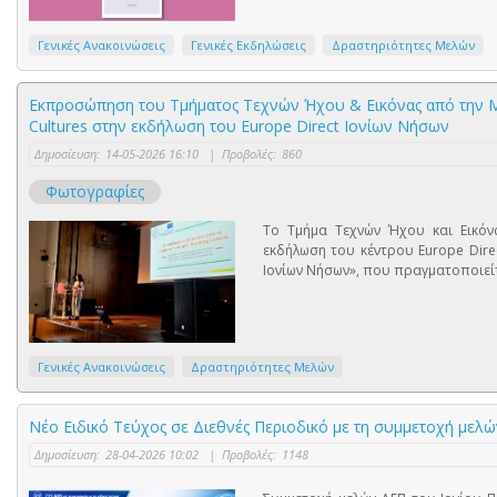
Γενικές Ανακοινώσεις
Γενικές Εκδηλώσεις
Δραστηριότητες Μελών
Εκπροσώπηση του Τμήματος Τεχνών Ήχου & Εικόνας από την Μ
Cultures στην εκδήλωση του Europe Direct Ιονίων Νήσων
Δημοσίευση:
14-05-2026 16:10
|
Προβολές:
860
Φωτογραφίες
Το Τμήμα Τεχνών Ήχου και Εικόνα
εκδήλωση του κέντρου Europe Dire
Ιονίων Νήσων», που πραγματοποιείτ
Γενικές Ανακοινώσεις
Δραστηριότητες Μελών
Νέο Ειδικό Τεύχος σε Διεθνές Περιοδικό με τη συμμετοχή μελ
Δημοσίευση:
28-04-2026 10:02
|
Προβολές:
1148