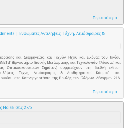
Περισσότερα
iments | Ενσώματες Αντιλήψεις: Τέχνη, Ατμόσφαιρες &
φρασης και Διερμηνείας, και Τεχνών Ήχου και Εικόνας του Ιονίου
ΕΜεΤεΓ (Εργαστήριο Ειδικής Μετάφρασης και Τεχνολογιών Γλώσσας) και
ας Οπτικοακουστικών Σημάτων) συμμετέχουν στη διεθνή έκθεση
τιλήψεις: Τέχνη, Ατμόσφαιρες & Αισθητηριακοί Κόσμοι” που
Ιουνίου στο Καπνεργοστάσιο της Βουλής των Ελλήνων, Λένορμαν 218,
Περισσότερα
 Noizik στις 27/5