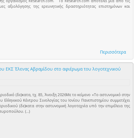
νής οργανισμός Research.com. Το Research.com αποτελεί μία από τις
μες αξιολόγησης της ερευνητικής δραστηριότητας επιστημόνων και
Περισσότερα
 του ΕΚΣ Έλενας Αβραμίδου στο αφιέρωμα του λογοτεχνικού
κό (δε)κατα, τχ. 85, Άνοιξη 2026Με το κείμενο «Το αστυνομικό στην
ου Ελληνικού Κέντρου Σινολογίας του Ιονίου Πανεπιστημίου συμμετέχει
ριοδικού (δε)κατα στην αστυνομική λογοτεχνία υπό την επιμέλεια της
υροπούλου. (...)