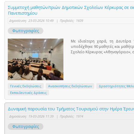
Συμμετοχή μαθητών/τριών Δημοτικών Σχολείων Κέρκυρας σε εκ
Πανεπιστημίου
Δημοσίευση:
23-03-2026 10:49
|
Προβολές:
1609
Φωτογραφίες
Με ιδιαίτερη χαρά, τη Δευτέρα 
υποδέχθηκε 90 μαθητές και μαθήτρ
Σχολείο Κέρκυρας «Αθηναγόρειο», 
Γενικές Εκδηλώσεις
Ανασκοπήσεις Εκδηλώσεων
Δραστηριότητες Μελ
Εκπαιδευτικές Δράσεις
Δυναμική παρουσία του Τμήματος Τουρισμού στην Ημέρα Έρευν
Δημοσίευση:
19-03-2026 11:39
|
Προβολές:
1974
Φωτογραφίες