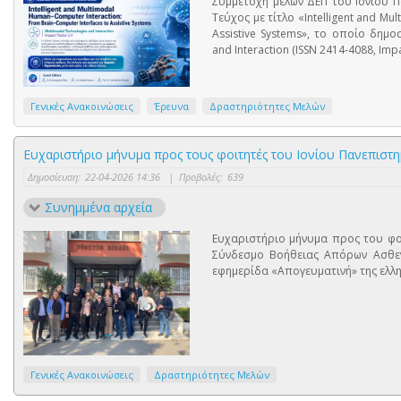
Συμμετοχή μελών ΔΕΠ του Ιονίου Πα
Τεύχος με τίτλο «Intelligent and Mu
Assistive Systems», το οποίο δημο
and Interaction (ISSN 2414-4088, Impa
Γενικές Ανακοινώσεις
Έρευνα
Δραστηριότητες Μελών
Ευχαριστήριο μήνυμα προς τους φοιτητές του Ιονίου Πανεπισ
Δημοσίευση:
22-04-2026 14:36
|
Προβολές:
639
Συνημμένα αρχεία
Ευχαριστήριο μήνυμα προς του φοι
Σύνδεσμο Βοήθειας Απόρων Ασθεν
εφημερίδα «Απογευματινή» της ελλη
Γενικές Ανακοινώσεις
Δραστηριότητες Μελών