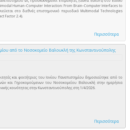
νεπιστημίου ως Προσκεκλημένοι Επιμελητές (Guest Editors) στο Ειδικό
ltimodal Human–Computer Interaction: From Brain–Computer Interfaces to
σιεύεται στο διεθνές επιστημονικό περιοδικό Multimodal Technologies
ct Factor 2.4).
Περισσότερα
τημίου από το Νοσοκομείο Βαλουκλή της Κωνσταντινούπολης
τητές και φοιτήτριες του Ιονίου Πανεπιστημίου δημοσιεύτηκε από το
ών και Γηροκομούμενων του Νοσοκομείου Βαλουκλή στην ημερήσια
νικής κοινότητας στην Κωνσταντινούπολης στη 1/4/2026.
Περισσότερα