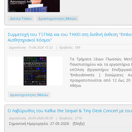
Δελτία Τύπου
Δραστηριότητες Μελών
Συμμετοχή του ΤΞΓΜΔ και του ΤΗΧΕΙ στη διεθνή έκθεση “Embod
Αισθητηριακοί Κόσμοι”
Δημοσίευση:
15-06-2026 15:32
|
Προβολές:
589
Τα Τμήματα Ξένων Γλωσσών, Μετά
Πανεπιστημίου και τα εργαστήρια 
επΟΑση (Εργαστήριο Επεξεργασί
“Embodiments | Ενσώματες Αν
πραγματοποιείται από 12 έως 20 
Αθήνα.
Δραστηριότητες Μελών
Ο Λαβύρινθος του Kafka: the Sequel & Tiny Desk Concert με τους
Δημοσίευση:
26-05-2026 09:59
|
Προβολές:
2116
Σημαντική Ημερομηνία:
27-05-2026
[Έληξε]