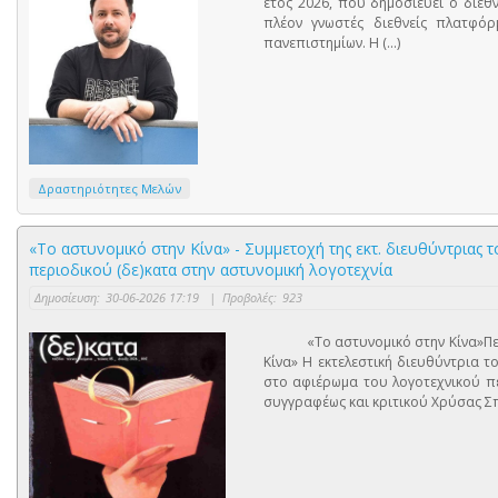
έτος 2026, που δημοσιεύει ο διεθ
πλέον γνωστές διεθνείς πλατφόρ
πανεπιστημίων. Η (...)
Δραστηριότητες Μελών
«Το αστυνομικό στην Κίνα» - Συμμετοχή της εκτ. διευθύντριας
περιοδικού (δε)κατα στην αστυνομική λογοτεχνία
Δημοσίευση:
30-06-2026 17:19
|
Προβολές:
923
«Το αστυνομικό στην Κίνα»Περιοδι
Κίνα» Η εκτελεστική διευθύντρια τ
στο αφιέρωμα του λογοτεχνικού πε
συγγραφέως και κριτικού Χρύσας Σπ