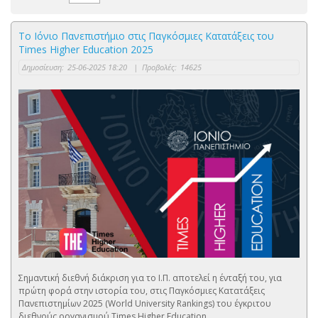
Το Ιόνιο Πανεπιστήμιο στις Παγκόσμιες Κατατάξεις του
Times Higher Education 2025
Δημοσίευση:
25-06-2025 18:20
|
Προβολές:
14625
Σημαντική διεθνή διάκριση για το Ι.Π. αποτελεί η ένταξή του, για
πρώτη φορά στην ιστορία του, στις Παγκόσμιες Κατατάξεις
Πανεπιστημίων 2025 (World University Rankings) του έγκριτου
διεθνούς οργανισμού Times Higher Education.