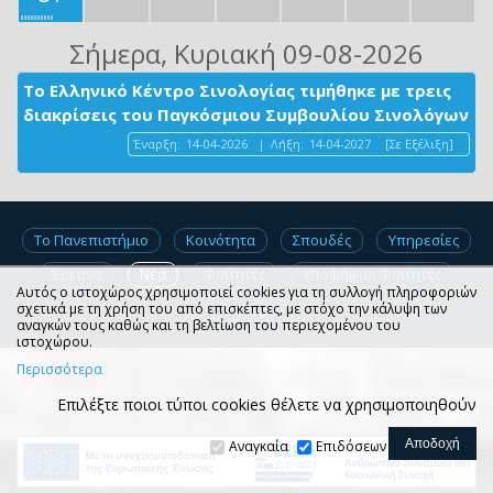
Σήμερα
, Κυριακή 09-08-2026
Το Ελληνικό Κέντρο Σινολογίας τιμήθηκε με τρεις
διακρίσεις του Παγκόσμιου Συμβουλίου Σινολόγων
Έναρξη:
14-04-2026
|
Λήξη:
14-04-2027
[Σε Εξέλιξη]
Το Πανεπιστήμιο
Κοινότητα
Σπουδές
Υπηρεσίες
Έρευνα
Νέα
Φοιτητές
Υποψήφιοι Φοιτητές
Αυτός ο ιστοχώρος χρησιμοποιεί cookies για τη συλλογή πληροφοριών
Ionio.gr
σχετικά με τη χρήση του από επισκέπτες, με στόχο την κάλυψη των
αναγκών τους καθώς και τη βελτίωση του περιεχομένου του
ιστοχώρου.
Περισσότερα
Επιλέξτε ποιοι τύποι cookies θέλετε να χρησιμοποιηθούν
Αναγκαία
Επιδόσεων