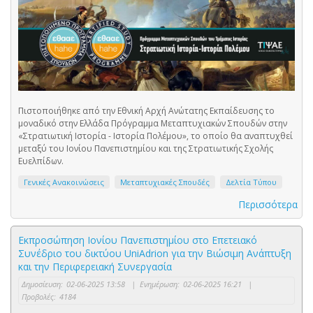
Πιστοποιήθηκε από την Εθνική Αρχή Ανώτατης Εκπαίδευσης το
μοναδικό στην Ελλάδα Πρόγραμμα Μεταπτυχιακών Σπουδών στην
«Στρατιωτική Ιστορία - Ιστορία Πολέμου», το οποίο θα αναπτυχθεί
μεταξύ του Ιονίου Πανεπιστημίου και της Στρατιωτικής Σχολής
Ευελπίδων.
Γενικές Ανακοινώσεις
Μεταπτυχιακές Σπουδές
Δελτία Τύπου
Περισσότερα
Εκπροσώπηση Ιονίου Πανεπιστημίου στο Επετειακό
Συνέδριο του δικτύου UniAdrion για την Βιώσιμη Ανάπτυξη
και την Περιφερειακή Συνεργασία
Δημοσίευση:
02-06-2025 13:58
|
Ενημέρωση:
02-06-2025 16:21
|
Προβολές:
4184