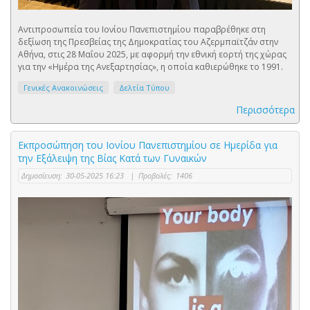
Αντιπροσωπεία του Ιονίου Πανεπιστημίου παραβρέθηκε στη
δεξίωση της Πρεσβείας της Δημοκρατίας του Αζερμπαϊτζάν στην
Αθήνα, στις 28 Μαΐου 2025, με αφορμή την εθνική εορτή της χώρας
για την «Ημέρα της Ανεξαρτησίας», η οποία καθιερώθηκε το 1991.
Γενικές Ανακοινώσεις
Δελτία Τύπου
Περισσότερα
Εκπροσώπηση του Ιονίου Πανεπιστημίου σε Ημερίδα για
την Εξάλειψη της Βίας Κατά των Γυναικών
Δημοσίευση:
30-05-2025 16:23
|
Προβολές:
1406