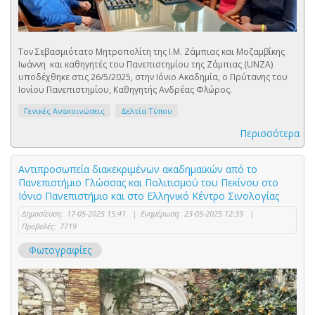
Τον Σεβασμιότατο Μητροπολίτη της Ι.Μ. Ζάμπιας και Μοζαμβίκης
Ιωάννη και καθηγητές του Πανεπιστημίου της Ζάμπιας (UNZA)
υποδέχθηκε στις 26/5/2025, στην Ιόνιο Ακαδημία, ο Πρύτανης του
Ιονίου Πανεπιστημίου, Καθηγητής Ανδρέας Φλώρος.
Γενικές Ανακοινώσεις
Δελτία Τύπου
Περισσότερα
Αντιπροσωπεία διακεκριμένων ακαδημαϊκών από το
Πανεπιστήμιο Γλώσσας και Πολιτισμού του Πεκίνου στο
Ιόνιο Πανεπιστήμιο και στο Ελληνικό Κέντρο Σινολογίας
Δημοσίευση:
17-05-2025 15:41
|
Ενημέρωση:
23-05-2025 12:39
|
Προβολές:
7719
Φωτογραφίες