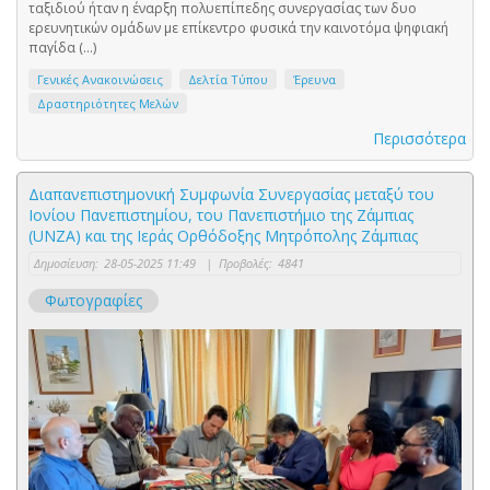
ταξιδιού ήταν η έναρξη πολυεπίπεδης συνεργασίας των δυο
ερευνητικών ομάδων με επίκεντρο φυσικά την καινοτόμα ψηφιακή
παγίδα (...)
Γενικές Ανακοινώσεις
Δελτία Τύπου
Έρευνα
Δραστηριότητες Μελών
Περισσότερα
Διαπανεπιστημονική Συμφωνία Συνεργασίας μεταξύ του
Ιονίου Πανεπιστημίου, του Πανεπιστήμιο της Ζάμπιας
(UNZA) και της Ιεράς Ορθόδοξης Μητρόπολης Ζάμπιας
Δημοσίευση:
28-05-2025 11:49
|
Προβολές:
4841
Φωτογραφίες