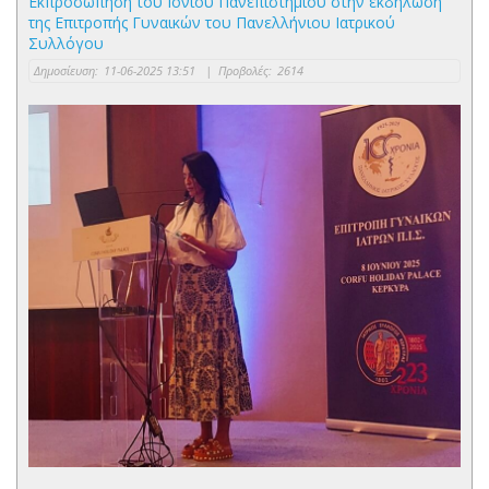
Εκπροσώπηση του Ιονίου Πανεπιστημίου στην εκδήλωση
της Επιτροπής Γυναικών του Πανελλήνιου Ιατρικού
Συλλόγου
Δημοσίευση:
11-06-2025 13:51
|
Προβολές:
2614