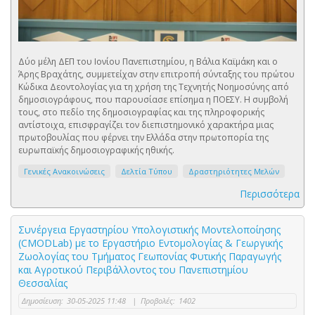
Δύο μέλη ΔΕΠ του Ιονίου Πανεπιστημίου, η Βάλια Καϊμάκη και ο
Άρης Βραχάτης, συμμετείχαν στην επιτροπή σύνταξης του πρώτου
Κώδικα Δεοντολογίας για τη χρήση της Τεχνητής Νοημοσύνης από
δημοσιογράφους, που παρουσίασε επίσημα η ΠΟΕΣΥ. Η συμβολή
τους, στο πεδίο της δημοσιογραφίας και της πληροφορικής
αντίστοιχα, επισφραγίζει τον διεπιστημονικό χαρακτήρα μιας
πρωτοβουλίας που φέρνει την Ελλάδα στην πρωτοπορία της
ευρωπαϊκής δημοσιογραφικής ηθικής.
Γενικές Ανακοινώσεις
Δελτία Τύπου
Δραστηριότητες Μελών
Περισσότερα
Συνέργεια Εργαστηρίου Υπολογιστικής Μοντελοποίησης
(CMODLab) με το Εργαστήριο Εντομολογίας & Γεωργικής
Ζωολογίας του Τμήματος Γεωπονίας Φυτικής Παραγωγής
και Αγροτικού Περιβάλλοντος του Πανεπιστημίου
Θεσσαλίας
Δημοσίευση:
30-05-2025 11:48
|
Προβολές:
1402