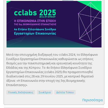
Μετά την επιτυχημένη διεξαγωγή του cclabs 2024, το Ελληνόφωνο
Συνέδριο Εργαστηρίων Επικοινωνίας καθιερώνεται ως ετήσιος
θεσμός για την πανεπιστημιακή και ερευνητική κοινότητα της
Ελλάδας και της Κύπρου. Το 4ο Ετήσιο Ελληνόφωνο Συνέδριο
Εργαστηρίων Επικοινωνίας (cclabs 2025) θα πραγματοποιηθεί
διαδικτυακά στις 28 και 29 Ιουνίου 2025, με κεντρικό θεματικό
άξονα: «Η Επικοινωνία στην εποχή της 5ης Βιομηχανικής
Επανάστασης».
Γενικές Εκδηλώσεις
Συνέδρια
Δελτία Τύπου
Περισσότερα