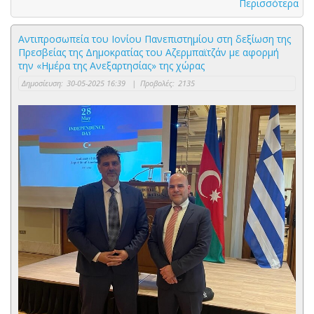
Περισσότερα
Αντιπροσωπεία του Ιονίου Πανεπιστημίου στη δεξίωση της
Πρεσβείας της Δημοκρατίας του Αζερμπαϊτζάν με αφορμή
την «Ημέρα της Ανεξαρτησίας» της χώρας
Δημοσίευση:
30-05-2025 16:39
|
Προβολές:
2135