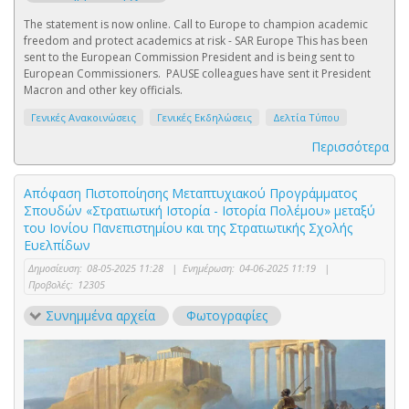
The statement is now online. Call to Europe to champion academic
freedom and protect academics at risk - SAR Europe This has been
sent to the European Commission President and is being sent to
European Commissioners. PAUSE colleagues have sent it President
Macron and other key officials.
Γενικές Ανακοινώσεις
Γενικές Εκδηλώσεις
Δελτία Τύπου
Περισσότερα
Απόφαση Πιστοποίησης Μεταπτυχιακού Προγράμματος
Σπουδών «Στρατιωτική Ιστορία - Ιστορία Πολέμου» μεταξύ
του Ιονίου Πανεπιστημίου και της Στρατιωτικής Σχολής
Ευελπίδων
Δημοσίευση:
08-05-2025 11:28
|
Ενημέρωση:
04-06-2025 11:19
|
Προβολές:
12305
Συνημμένα αρχεία
Φωτογραφίες